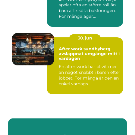
spelar ofta en större roll än
bara att sköta bokföringen.
För många ägar...
30. jun
After work sundbyberg
avslappnat umgänge mitt i
vardagen
En after work har blivit mer
än något snabbt i baren efter
jobbet. För många är den en
enkel vardags...