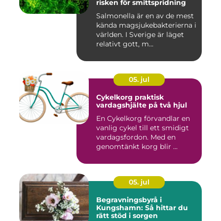
risken för smittspridning
Salmonella är en av de mest
kända magsjukebakterierna i
världen. I Sverige är läget
relativt gott, m...
05. jul
Cykelkorg praktisk
vardagshjälte på två hjul
En Cykelkorg förvandlar en
vanlig cykel till ett smidigt
vardagsfordon. Med en
genomtänkt korg blir ...
05. jul
Begravningsbyrå i
Kungshamn: Så hittar du
rätt stöd i sorgen