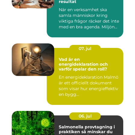
resultat
När en verksamhet ska
samla människor kring
viktiga frågor räcker det inte
med en bra agenda. Miljön...
07. jul
Vad är en
energideklaration och
varför spelar den roll?
En energideklaration Malmö
är ett officiellt dokument
som visar hur energieffektiv
en bygg...
06. jul
Salmonella provtagning i
praktiken så minskar du