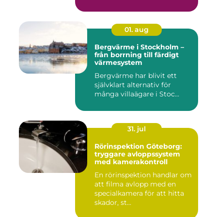
01. aug
Bergvärme i Stockholm –
från borrning till färdigt
värmesystem
Bergvärme har blivit ett
självklart alternativ för
många villaägare i Stoc...
31. jul
Rörinspektion Göteborg:
tryggare avloppssystem
med kamerakontroll
En rörinspektion handlar om
att filma avlopp med en
specialkamera för att hitta
skador, st...