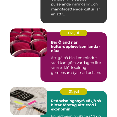
pulserande näringsliv och
mångfacetterade kultur, är
en attr...
02. jul
Bio Öland när
kulturupplevelsen landar
nära
Att gå på bio i en mindre
stad kan göra vardagen lite
större. Mörk salong,
gemensam tystnad och en
d...
01. jul
Redovisningsbyrå växjö så
hittar företag rätt stöd i
ekonomin
En redovisningsbyrå i Växjö