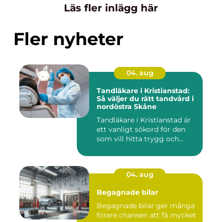
Läs fler inlägg här
Fler nyheter
04. aug
Tandläkare i Kristianstad:
Så väljer du rätt tandvård i
nordöstra Skåne
Tandläkare i Kristianstad är
ett vanligt sökord för den
som vill hitta trygg och...
04. aug
Begagnade bilar
Begagnade bilar ger många
förare chansen att få mycket