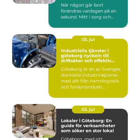
När någon går bort
förändras vardagen på en
sekund. Mitt i sorg och...
05. jul
Industriella tjänster i
göteborg nyckeln till
driftsäker och effektiv
produktion
Göteborg är en av Sveriges
starkaste industriregioner,
med allt från hamnlogistik
och fordonsindustr...
03. jul
Lokaler i Göteborg: En
guide för verksamheter
som söker en stor lokal
Göteborg, med sitt