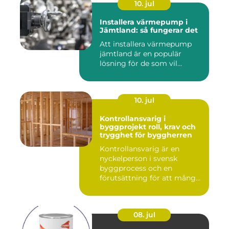
10. jul
Installera värmepump i
Jämtland: så fungerar det
Att installera värmepump
jämtland är en populär
lösning för de som vil...
10. jul
Kontrollansvarig i
byggprojekt roll, krav och
trygghet för byggherren
Kontrollansvarig är en
nyckelperson i svensk
byggprocess och en
förutsättning för att många
byggproj...
08. jul