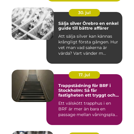
30. jul
Sälja silver Örebro en enkel
guide till bättre affärer
Att sälja silver kan kännas
krångligt första gången. Hur
vet man vad sakerna är
värda? Vart vänder m...
17. jul
Trappstädning för BRF i
Stockholm: Så får
fastigheten ett tryggt och
välskött trapphus
Ett välskött trapphus i en
BRF är mer än bara en
passage mellan våningspla...