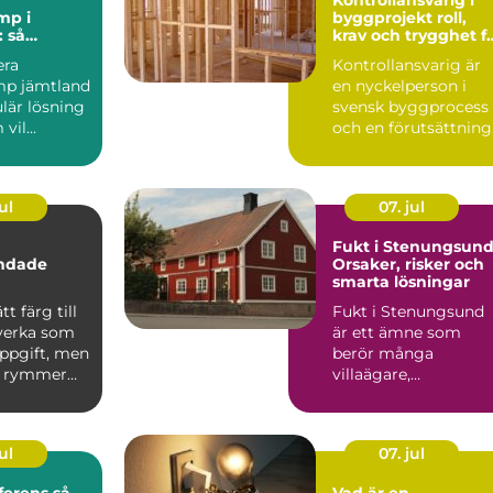
mp i
byggprojekt roll,
 så
krav och trygghet f
det
byggherren
era
Kontrollansvarig är
p jämtland
en nyckelperson i
lär lösning
svensk byggprocess
vil...
och en förutsättning
för att många
byggproj...
ul
07. jul
Fukt i Stenungsund
andade
Orsaker, risker och
smarta lösningar
tt färg till
Fukt i Stenungsund
 verka som
är ett ämne som
uppgift, men
berör många
n rymmer
villaägare,
 än va...
bostadsrät...
ul
07. jul
rens så
Vad är en