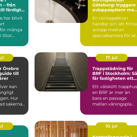
 – från
Göteborg: tryggare
ill färdigt
avloppssystem me
tem
kamerakontroll
 har blivit
En rörinspektion
art
handlar om att filma
v för många
avlopp med en
i Stoc...
specialkamera för at
hitta skador, st...
ul
17. jul
er Örebro
Trappstädning för
uide till
BRF i Stockholm: S
ärer
får fastigheten ett
tryggt och välskött
ilver kan
Ett välskött trapphus
trapphus
ångligt
en BRF är mer än
ngen. Hur
bara en passage
ad sakerna
mellan våningspla...
Vart vänder
ul
10. jul
Kontrollansvarig i