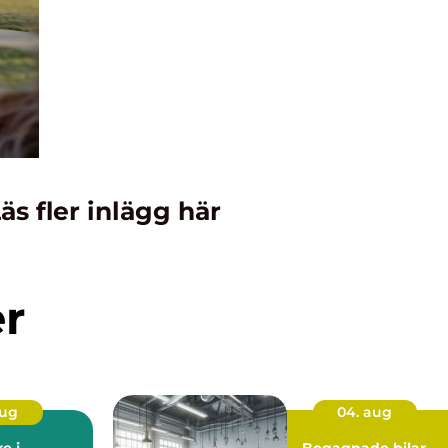
äs fler inlägg här
er
aug
04. aug
e i
Begagnade bilar