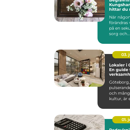
Kungsham
hittar du 
sorgen
När någon
förändras
på en seku
sorg och...
03. j
Lokaler i
En guide 
verksamh
söker en s
Göteborg,
pulserande
och mångf
kultur, är e
01. j
Redovisn