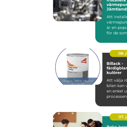
värmepu
Jämtland:
fungerar 
Att install
värmepum
är en popu
för de som 
08. j
Billack -
färdigbl
kulörer
Att välja rä
bilen kan
en enkel 
processe
mycket mer
07. j
Boka konfe