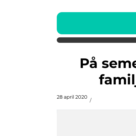
På semester med fyrfota
fami
28 april 2020