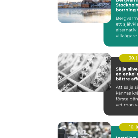
Stockholm
borrning t
värmesys
Bergvärme
ett självkl
alternati
villaägare 
30. j
Sälja silv
en enkel g
bättre aff
Att sälja s
kännas kr
första gå
vet man v
är värda? 
m...
10. j
Installera