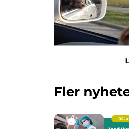
L
Fler nyhet
04. 
Tandläkar