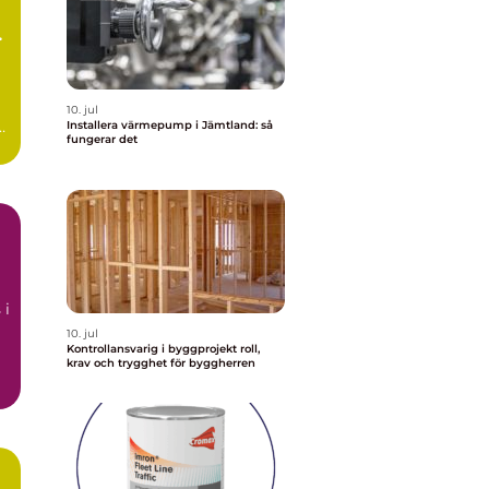
d
10. jul
t
Installera värmepump i Jämtland: så
fungerar det
å
 i
10. jul
Kontrollansvarig i byggprojekt roll,
krav och trygghet för byggherren