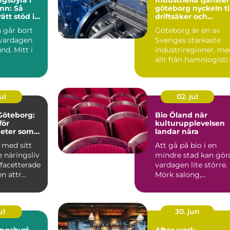
n: Så
göteborg nyckeln till
rätt stöd i
driftsäker och
effektiv produktion
 går bort
Göteborg är en av
 vardagen
Sveriges starkaste
nd. Mitt i
industriregioner, me
allt från hamnlogisti
och fordonsindustr...
ul
02. jul
 Göteborg:
Bio Öland när
för
kulturupplevelsen
eter som
landar nära
tor lokal
 med sitt
Att gå på bio i en
 näringsliv
mindre stad kan gör
acetterade
vardagen lite större.
n attr...
Mörk salong,
gemensam tystnad
och en d...
ul
30. jun
ingsbyrå
After work