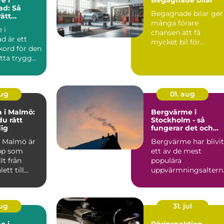
ad: Så
Begagnade bilar ger
rätt
många förare
i nordöstra
 i
chansen att få
ad är ett
mycket bil för
kord för den
pengarna utan a...
itta trygg
aug
01. aug
 i Malmö:
Bergvärme i
du rätt
Stockholm - så
dig
fungerar det och
därför lönar det sig
 Malmö är
Bergvärme har blivit
pp som
ett av de mest
t från
populära
ett till
uppvärmningsaltern
l...
tiven för villor...
aug
31. jul
e i
Rörinspektion