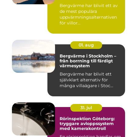
Bergvärme har blivit ett av
de mest populära
uppvärmningsalternativen
för villor...
01. aug
Bergvärme i Stockholm –
från borrning till färdigt
värmesystem
Bergvärme har blivit ett
självklart alternativ för
många villaägare i Stoc...
31. jul
Rörinspektion Göteborg:
tryggare avloppssystem
med kamerakontroll
En rörinspektion handlar om