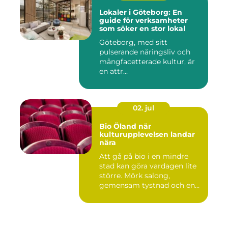
Lokaler i Göteborg: En
guide för verksamheter
som söker en stor lokal
Göteborg, med sitt
pulserande näringsliv och
mångfacetterade kultur, är
en attr...
02. jul
Bio Öland när
kulturupplevelsen landar
nära
Att gå på bio i en mindre
stad kan göra vardagen lite
större. Mörk salong,
gemensam tystnad och en
d...