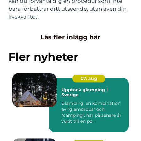
kan du förvänta dig en procedur som inte
bara förbättrar ditt utseende, utan även din
livskvalitet.
Läs fler inlägg här
Fler nyheter
07. aug
Upptäck glamping i
Sverige
Glamping, en kombination
av "glamorous" och
"camping", har på senare år
vuxit till en po...