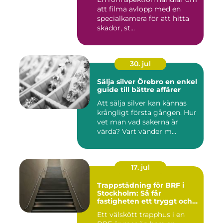
att filma avlopp med en
specialkamera för att hitta
skador, st...
30. jul
Sälja silver Örebro en enkel
guide till bättre affärer
Att sälja silver kan kännas
krångligt första gången. Hur
vet man vad sakerna är
värda? Vart vänder m...
17. jul
Trappstädning för BRF i
Stockholm: Så får
fastigheten ett tryggt och
välskött trapphus
Ett välskött trapphus i en