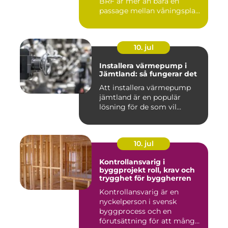
BRF är mer än bara en
passage mellan våningspla...
10. jul
Installera värmepump i
Jämtland: så fungerar det
Att installera värmepump
jämtland är en populär
lösning för de som vil...
10. jul
Kontrollansvarig i
byggprojekt roll, krav och
trygghet för byggherren
Kontrollansvarig är en
nyckelperson i svensk
byggprocess och en
förutsättning för att många