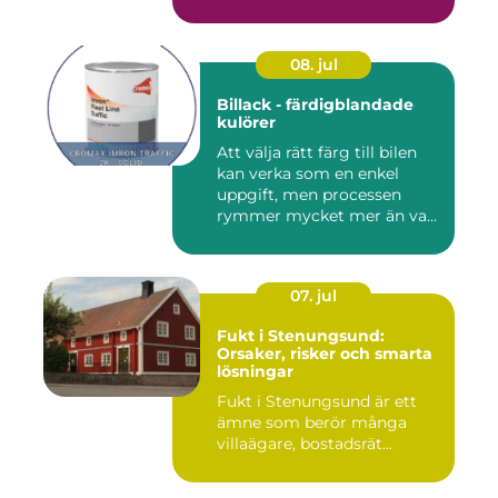
byggproj...
08. jul
Billack - färdigblandade
kulörer
Att välja rätt färg till bilen
kan verka som en enkel
uppgift, men processen
rymmer mycket mer än va...
07. jul
Fukt i Stenungsund:
Orsaker, risker och smarta
lösningar
Fukt i Stenungsund är ett
ämne som berör många
villaägare, bostadsrät...