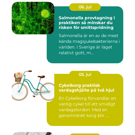
06. jul
Salmonella provtagning i
praktiken så minskar du
risken för smittspridning
Salmonella är en av de mest
kända magsjukebakterierna i
världen. I Sverige är läget
relativt gott, m...
05. jul
Cykelkorg praktisk
vardagshjälte på två hjul
En Cykelkorg förvandlar en
vanlig cykel till ett smidigt
vardagsfordon. Med en
genomtänkt korg blir ...