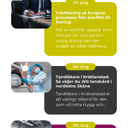
07. aug
Tvistlösning så fungerar
processen från konflikt till
lösning
När en konflikt uppstår som
inte går att lösa genom
vanlig dialog, kan den
snabbt bli både tidskräva...
04. aug
Tandläkare i Kristianstad:
Så väljer du rätt tandvård i
nordöstra Skåne
Tandläkare i Kristianstad är
ett vanligt sökord för den
som vill hitta trygg och...
04. aug