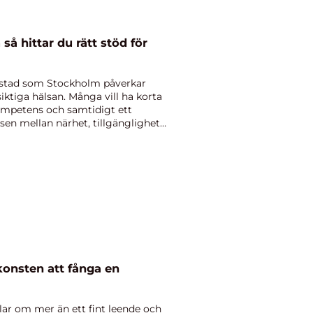
ör
torstad som Stockholm påverkar
ktiga hälsan. Många vill ha korta
ompetens och samtidigt ett
en mellan närhet, tillgänglighet
 konsten att fånga en
lar om mer än ett fint leende och