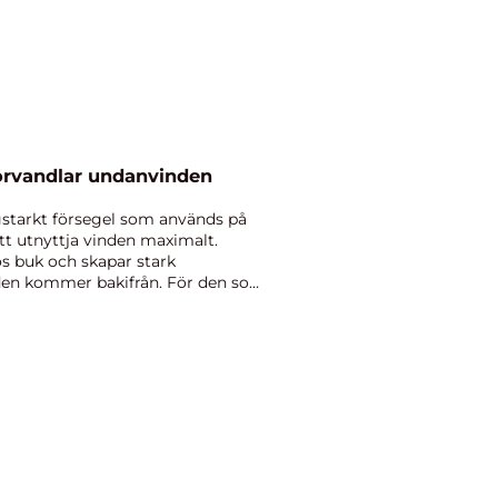
t som förvandlar undanvinden
rgstarkt försegel som används på
tt utnyttja vinden maximalt.
rös buk och skapar stark
nden kommer bakifrån. För den som