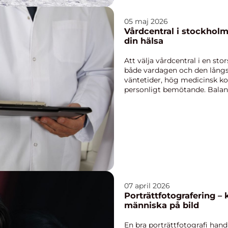
05 maj 2026
Vårdcentral i stockholm så hittar du rätt stöd f
din hälsa
Att välja vårdcentral i en s
både vardagen och den långsi
väntetider, hög medicinsk k
personligt bemötande. Balans
och kvalitet b...
07 april 2026
Porträttfotografering –
människa på bild
En bra porträttfotografi hand