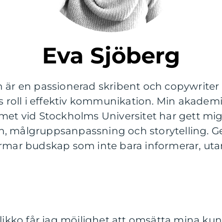
Eva Sjöberg
h är en passionerad skribent och copywriter
ss roll i effektiv kommunikation. Min akade
 vid Stockholms Universitet har gett mig 
n, målgruppsanpassning och storytelling. 
ormar budskap som inte bara informerar, ut
Klikko får jag möjlighet att omsätta mina ku