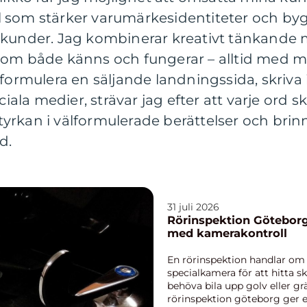
 som stärker varumärkesidentiteter och bygg
 kunder. Jag kombinerar kreativt tänkande
som både känns och fungerar – alltid med m
 formulera en säljande landningssida, skriv
ciala medier, strävar jag efter att varje ord s
 styrkan i välformulerade berättelser och brin
d.
31 juli 2026
Rörinspektion Göteborg
med kamerakontroll
En rörinspektion handlar om
specialkamera för att hitta s
behöva bila upp golv eller gr
rörinspektion göteborg ger en