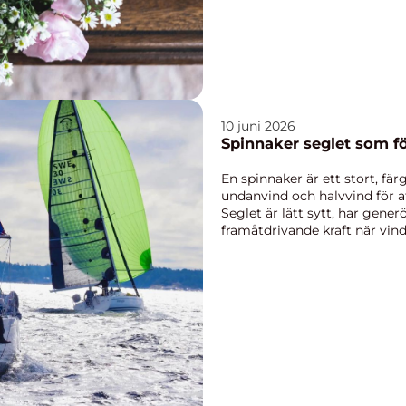
10 juni 2026
Spinnaker segle
En spinnaker är ett stort, fä
undanvind och halvvind för a
Seglet är lätt sytt, har gene
framåtdrivande kraft när vi
lär sig hantera ...