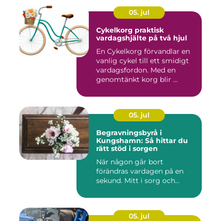
05. jul
Cykelkorg praktisk
vardagshjälte på två hjul
En Cykelkorg förvandlar en
vanlig cykel till ett smidigt
vardagsfordon. Med en
genomtänkt korg blir ...
05. jul
Begravningsbyrå i
Kungshamn: Så hittar du
rätt stöd i sorgen
När någon går bort
förändras vardagen på en
sekund. Mitt i sorg och...
05. jul