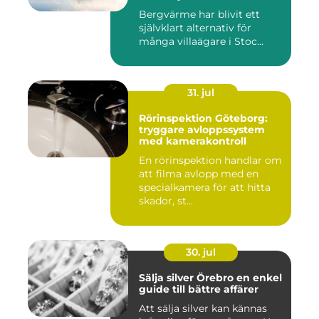
Bergvärme har blivit ett
självklart alternativ för
många villaägare i Stoc...
31. jul
Rörinspektion Göteborg:
tryggare avloppssystem
med kamerakontroll
En rörinspektion handlar om
att filma avlopp med en
specialkamera för att hitta
skador, st...
30. jul
Sälja silver Örebro en enkel
guide till bättre affärer
Att sälja silver kan kännas