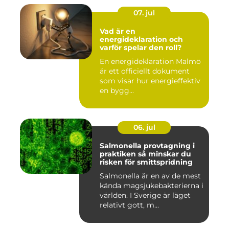
07. jul
Vad är en
energideklaration och
varför spelar den roll?
En energideklaration Malmö
är ett officiellt dokument
som visar hur energieffektiv
en bygg...
06. jul
Salmonella provtagning i
praktiken så minskar du
risken för smittspridning
Salmonella är en av de mest
kända magsjukebakterierna i
världen. I Sverige är läget
relativt gott, m...