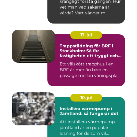
krångligt första gången. Hur
vet man vad sakerna är
värda? Vart vänder m...
17. jul
Trappstädning för BRF i
Stockholm: Så får
fastigheten ett tryggt och
välskött trapphus
Ett välskött trapphus i en
BRF är mer än bara en
passage mellan våningspla...
10. jul
Installera värmepump i
Jämtland: så fungerar det
Att installera värmepump
jämtland är en populär
lösning för de som vil...