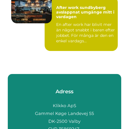
After work sundbyberg
avslappnat umgänge mitt i
vardagen
En after work har blivit mer
än något snabbt i baren efter
jobbet. För många är den en
enkel vardags...
Adress