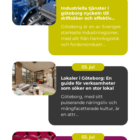
Industriella tjänster i
göteborg nyckeln till
driftsäker och effektiv
produktion
Göteborg är en av Sveriges
starkaste industriregioner,
med allt från hamnlogistik
och fordonsindustr...
03. jul
Lokaler i Göteborg: En
guide för verksamheter
som söker en stor lokal
Göteborg, med sitt
pulserande näringsliv och
mångfacetterade kultur, är
en attr...
02. jul