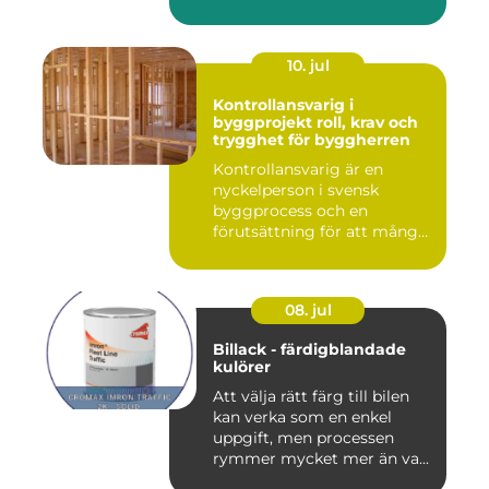
10. jul
Kontrollansvarig i
byggprojekt roll, krav och
trygghet för byggherren
Kontrollansvarig är en
nyckelperson i svensk
byggprocess och en
förutsättning för att många
byggproj...
08. jul
Billack - färdigblandade
kulörer
Att välja rätt färg till bilen
kan verka som en enkel
uppgift, men processen
rymmer mycket mer än va...