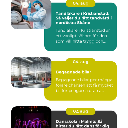
04. aug
Tandläkare i Kristianstad:
Så väljer du rätt tandvård i
nordöstra Skåne
Tandläkare i Kristianstad är
ett vanligt sökord för den
som vill hitta trygg och...
04. aug
Begagnade bilar
Begagnade bilar ger många
förare chansen att få mycket
bil för pengarna utan a...
02. aug
Dansskola i Malmö: Så
hittar du rätt dans för dig