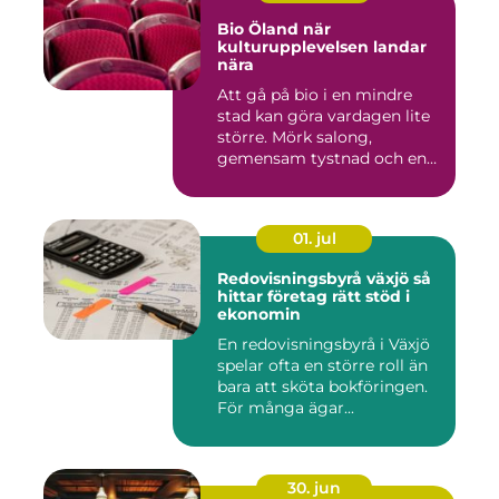
Bio Öland när
kulturupplevelsen landar
nära
Att gå på bio i en mindre
stad kan göra vardagen lite
större. Mörk salong,
gemensam tystnad och en
d...
01. jul
Redovisningsbyrå växjö så
hittar företag rätt stöd i
ekonomin
En redovisningsbyrå i Växjö
spelar ofta en större roll än
bara att sköta bokföringen.
För många ägar...
30. jun