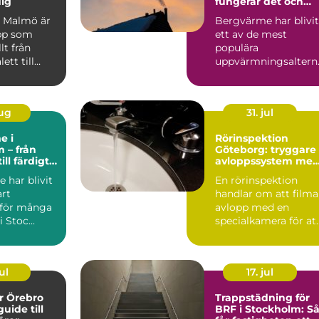
dig
fungerar det och
därför lönar det sig
 Malmö är
Bergvärme har blivit
pp som
ett av de mest
t från
populära
ett till
uppvärmningsaltern
l...
tiven för villor...
aug
31. jul
e i
Rörinspektion
 – från
Göteborg: tryggare
ill färdigt
avloppssystem me
tem
kamerakontroll
 har blivit
En rörinspektion
art
handlar om att filma
v för många
avlopp med en
i Stoc...
specialkamera för at
hitta skador, st...
ul
17. jul
er Örebro
Trappstädning för
uide till
BRF i Stockholm: S