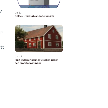
v
08. jul
Billack - färdigblandade kulörer
ch
tt
07. jul
Fukt i Stenungsund: Orsaker, risker
och smarta lösningar