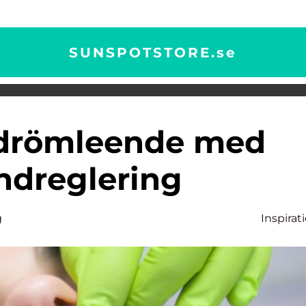
SUNSPOTSTORE.
se
ndreglering
g
Inspirat