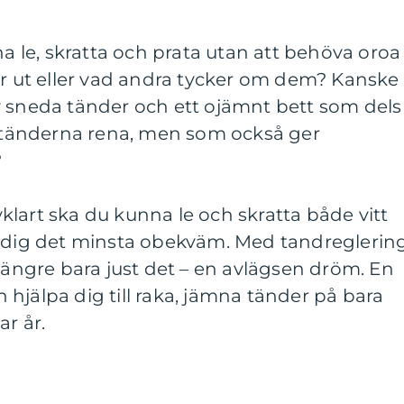
le, skratta och prata utan att behöva oroa
er ut eller vad andra tycker om dem? Kanske
v sneda tänder och ett ojämnt bett som dels
a tänderna rena, men som också ger
?
lvklart ska du kunna le och skratta både vitt
a dig det minsta obekväm. Med tandreglerin
 längre bara just det – en avlägsen dröm. En
hjälpa dig till raka, jämna tänder på bara
ar år.