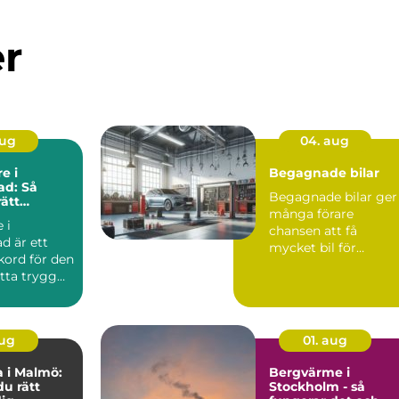
er
aug
04. aug
e i
Begagnade bilar
ad: Så
Begagnade bilar ger
rätt
många förare
i nordöstra
 i
chansen att få
ad är ett
mycket bil för
kord för den
pengarna utan a...
itta trygg
aug
01. aug
 i Malmö:
Bergvärme i
du rätt
Stockholm - så