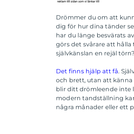
Drömmer du om att kunna 
dig för hur dina tänder s
har du länge besvärats a
görs det svårare att håll
självkänslan en rejäl törn
Det finns hjälp att få
. Sjä
och brett, utan att känn
blir ditt drömleende inte
modern tandställning kan 
några månader eller ett p