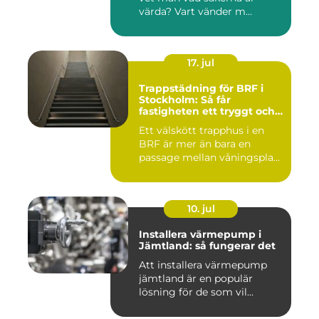
värda? Vart vänder m...
17. jul
Trappstädning för BRF i
Stockholm: Så får
fastigheten ett tryggt och
välskött trapphus
Ett välskött trapphus i en
BRF är mer än bara en
passage mellan våningspla...
10. jul
Installera värmepump i
Jämtland: så fungerar det
Att installera värmepump
jämtland är en populär
lösning för de som vil...