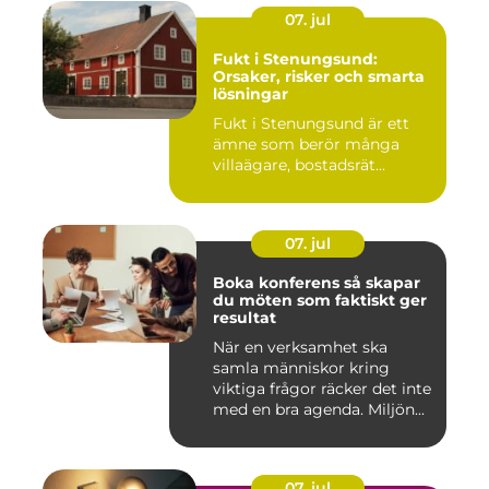
07. jul
Fukt i Stenungsund:
Orsaker, risker och smarta
lösningar
Fukt i Stenungsund är ett
ämne som berör många
villaägare, bostadsrät...
07. jul
Boka konferens så skapar
du möten som faktiskt ger
resultat
När en verksamhet ska
samla människor kring
viktiga frågor räcker det inte
med en bra agenda. Miljön...
07. jul