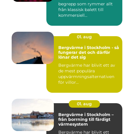
begrepp som rymmer allt
från klassisk balett till
kommersiell...
01. aug
Bergvärme i Stockholm - så
fungerar det och därför
lönar det sig
Bergvärme har blivit ett av
de mest populära
uppvärmningsalternativen
för villor...
01. aug
Bergvärme i Stockholm –
från borrning till färdigt
värmesystem
Bergvärme har blivit ett