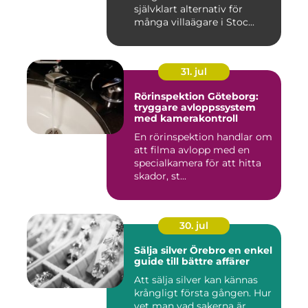
självklart alternativ för
många villaägare i Stoc...
31. jul
Rörinspektion Göteborg:
tryggare avloppssystem
med kamerakontroll
En rörinspektion handlar om
att filma avlopp med en
specialkamera för att hitta
skador, st...
30. jul
Sälja silver Örebro en enkel
guide till bättre affärer
Att sälja silver kan kännas
krångligt första gången. Hur
vet man vad sakerna är