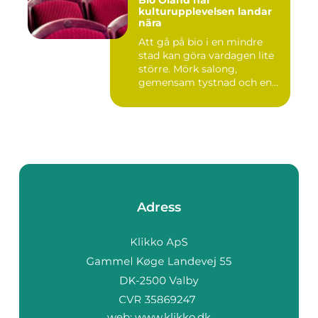
Bio Öland när
kulturupplevelsen landar
nära
Att gå på bio i en mindre
stad kan göra vardagen lite
större. Mörk salong,
gemensam tystnad och en
d...
Adress
web:
www.klikko.dk