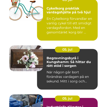
Cykelkorg praktisk
vardagshjälte på två hjul
En Cykelkorg förvandlar en
vanlig cykel till ett smidigt
vardagsfordon. Med en
genomtänkt korg blir ...
05. jul
Begravningsbyrå i
Kungshamn: Så hittar du
rätt stöd i sorgen
När någon går bort
förändras vardagen på en
sekund. Mitt i sorg och...
05. jul