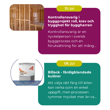
10. jul
Kontrollansvarig i
byggprojekt roll, krav och
trygghet för byggherren
Kontrollansvarig är en
nyckelperson i svensk
byggprocess och en
förutsättning för att många
byggproj...
08. jul
Billack - färdigblandade
kulörer
Att välja rätt färg till bilen
kan verka som en enkel
uppgift, men processen
rymmer mycket mer än va...