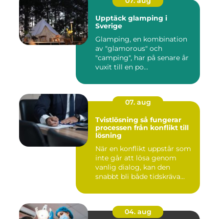
07. aug
Upptäck glamping i
Sverige
Glamping, en kombination
av "glamorous" och
"camping", har på senare år
vuxit till en po...
07. aug
Tvistlösning så fungerar
processen från konflikt till
lösning
När en konflikt uppstår som
inte går att lösa genom
vanlig dialog, kan den
snabbt bli både tidskräva...
04. aug