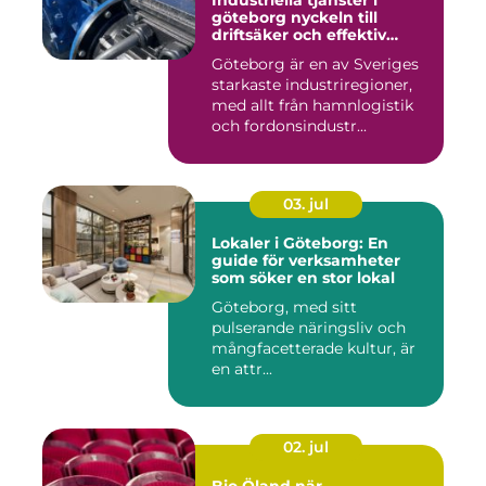
Industriella tjänster i
göteborg nyckeln till
driftsäker och effektiv
produktion
Göteborg är en av Sveriges
starkaste industriregioner,
med allt från hamnlogistik
och fordonsindustr...
03. jul
Lokaler i Göteborg: En
guide för verksamheter
som söker en stor lokal
Göteborg, med sitt
pulserande näringsliv och
mångfacetterade kultur, är
en attr...
02. jul