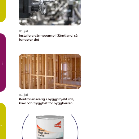
t
10. jul
Installera värmepump i Jämtland: så
fungerar det
å
 i
10. jul
Kontrollansvarig i byggprojekt roll,
krav och trygghet för byggherren
ör