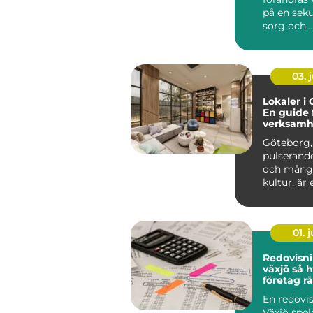
på en seku
sorg och...
03. j
Lokaler i
En guide 
verksamh
söker en s
Göteborg,
pulserande
och mångf
kultur, är e
01. j
Redovisn
växjö så hittar
företag rä
ekonomi
En redovis
Växjö spel