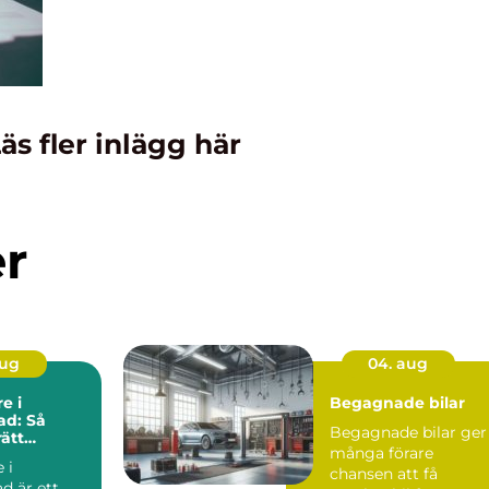
äs fler inlägg här
er
aug
04. aug
e i
Begagnade bilar
ad: Så
Begagnade bilar ger
rätt
många förare
i nordöstra
 i
chansen att få
ad är ett