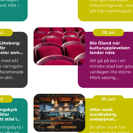
nd. Mitt i
industriregioner, me
allt från hamnlogisti
och fordonsindustr...
ul
02. jul
 Göteborg:
Bio Öland när
för
kulturupplevelsen
eter som
landar nära
tor lokal
 med sitt
Att gå på bio i en
 näringsliv
mindre stad kan gör
acetterade
vardagen lite större.
n attr...
Mörk salong,
gemensam tystnad
och en d...
ul
30. jun
ingsbyrå
After work
sundbyberg
tt stöd i
avslappnat
n
umgänge mitt i
ningsbyrå i
En after work har
vardagen
ar ofta en
blivit mer än något