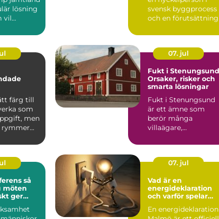
lär lösning
svensk byggprocess
vil...
och en förutsättning
för att många
byggproj...
ul
07. jul
Fukt i Stenungsund
andade
Orsaker, risker och
smarta lösningar
tt färg till
Fukt i Stenungsund
 verka som
är ett ämne som
uppgift, men
berör många
n rymmer
villaägare,
 än va...
bostadsrät...
ul
07. jul
rens så
Vad är en
u möten
energideklaration
skt ger
och varför spelar
den roll?
rksamhet
En energideklaration
 människor
Malmö är ett officiell