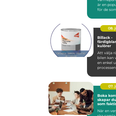
är en popu
för de som 
08. j
Billack -
färdigbl
kulörer
Att välja rä
bilen kan
en enkel 
processe
mycket mer
07. j
Boka konfe
skapar d
som fakti
resultat
När en ve
ska samla