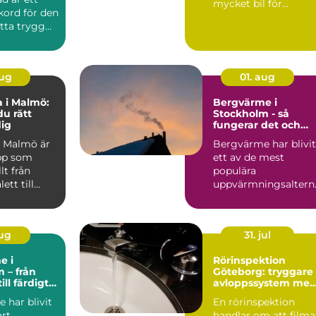
mycket bil för
kord för den
pengarna utan a...
itta trygg
aug
01. aug
 i Malmö:
Bergvärme i
du rätt
Stockholm - så
dig
fungerar det och
därför lönar det sig
 Malmö är
Bergvärme har blivit
pp som
ett av de mest
t från
populära
ett till
uppvärmningsaltern
l...
tiven för villor...
aug
31. jul
e i
Rörinspektion
 – från
Göteborg: tryggare
ill färdigt
avloppssystem me
tem
kamerakontroll
 har blivit
En rörinspektion
art
handlar om att filma