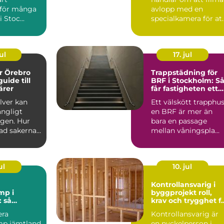
v för många
avlopp med en
i Stoc...
specialkamera för at
hitta skador, st...
ul
17. jul
er Örebro
Trappstädning för
uide till
BRF i Stockholm: S
ärer
får fastigheten ett
tryggt och välskött
ilver kan
Ett välskött trapphus
trapphus
ångligt
en BRF är mer än
ngen. Hur
bara en passage
ad sakerna
mellan våningspla...
Vart vänder
ul
10. jul
Kontrollansvarig i
mp i
byggprojekt roll,
 så
krav och trygghet f
det
byggherren
era
Kontrollansvarig är
p jämtland
en nyckelperson i