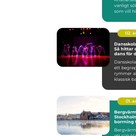
vanligt sö
som vill h
och...
02. 
Dansskola
Så hittar 
dans för 
Dansskola
ett begre
rymmer all
klassisk bal
kommersiel
01. 
Bergvärm
Stockholm
borrning t
värmesys
Bergvärme
ett självkl