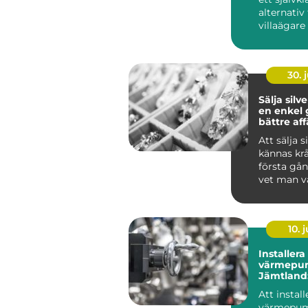
alternati
villaägare 
30. j
Sälja silv
en enkel g
bättre aff
Att sälja s
kännas kr
första gå
vet man v
är värda? 
m...
10. j
Installera
värmepu
Jämtland:
fungerar 
Att install
värmepum