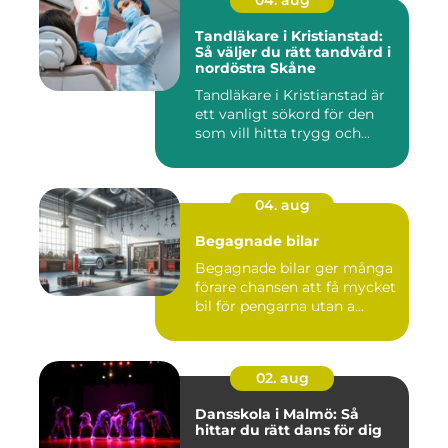
Tandläkare i Kristianstad:
Så väljer du rätt tandvård i
nordöstra Skåne
Tandläkare i Kristianstad är
ett vanligt sökord för den
som vill hitta trygg och...
04. aug
Begagnade bilar
Begagnade bilar ger många
förare chansen att få mycket
bil för pengarna utan a...
02. aug
Dansskola i Malmö: Så
hittar du rätt dans för dig