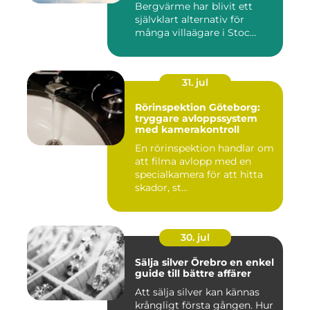
Bergvärme har blivit ett
självklart alternativ för
många villaägare i Stoc...
31. jul
Rörinspektion Göteborg:
tryggare avloppssystem
med kamerakontroll
En rörinspektion handlar om
att filma avlopp med en
specialkamera för att hitta
skador, st...
30. jul
Sälja silver Örebro en enkel
guide till bättre affärer
Att sälja silver kan kännas
krångligt första gången. Hur