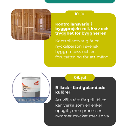
10. jul
Kontrollansvarig i
byggprojekt roll, krav och
trygghet för byggherren
Kontrollansvarig är en
nyckelperson i svensk
byggprocess och en
förutsättning för att många
byggproj...
08. jul
Billack - färdigblandade
kulörer
Att välja rätt färg till bilen
kan verka som en enkel
uppgift, men processen
rymmer mycket mer än va...