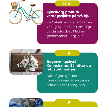
05. jul
Cykelkorg praktisk
vardagshjälte på två hjul
En Cykelkorg förvandlar en
vanlig cykel till ett smidigt
vardagsfordon. Med en
genomtänkt korg blir ...
05. jul
Begravningsbyrå i
Kungshamn: Så hittar du
rätt stöd i sorgen
När någon går bort
förändras vardagen på en
sekund. Mitt i sorg och...
05. jul