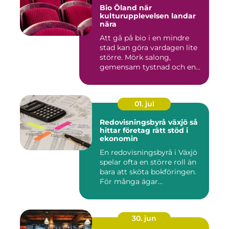
Bio Öland när
kulturupplevelsen landar
nära
Att gå på bio i en mindre
stad kan göra vardagen lite
större. Mörk salong,
gemensam tystnad och en
d...
01. jul
Redovisningsbyrå växjö så
hittar företag rätt stöd i
ekonomin
En redovisningsbyrå i Växjö
spelar ofta en större roll än
bara att sköta bokföringen.
För många ägar...
30. jun