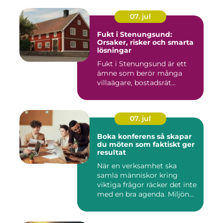
07. jul
Fukt i Stenungsund:
Orsaker, risker och smarta
lösningar
Fukt i Stenungsund är ett
ämne som berör många
villaägare, bostadsrät...
07. jul
Boka konferens så skapar
du möten som faktiskt ger
resultat
När en verksamhet ska
samla människor kring
viktiga frågor räcker det inte
med en bra agenda. Miljön...