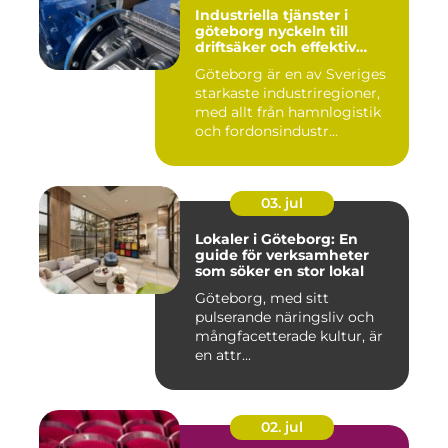
Industriella tjänster i
göteborg nyckeln till
driftsäker och effektiv
produktion
Göteborg är en av Sveriges
starkaste industriregioner,
med allt från hamnlogistik
och fordonsindustr...
03. jul
Lokaler i Göteborg: En
guide för verksamheter
som söker en stor lokal
Göteborg, med sitt
pulserande näringsliv och
mångfacetterade kultur, är
en attr...
02. jul