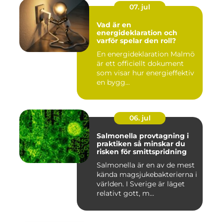
07. jul
Vad är en
energideklaration och
varför spelar den roll?
En energideklaration Malmö
är ett officiellt dokument
som visar hur energieffektiv
en bygg...
06. jul
Salmonella provtagning i
praktiken så minskar du
risken för smittspridning
Salmonella är en av de mest
kända magsjukebakterierna i
världen. I Sverige är läget
relativt gott, m...