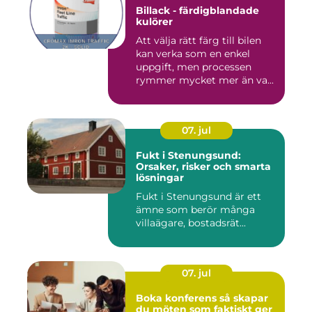
Billack - färdigblandade
kulörer
Att välja rätt färg till bilen
kan verka som en enkel
uppgift, men processen
rymmer mycket mer än va...
07. jul
Fukt i Stenungsund:
Orsaker, risker och smarta
lösningar
Fukt i Stenungsund är ett
ämne som berör många
villaägare, bostadsrät...
07. jul
Boka konferens så skapar
du möten som faktiskt ger