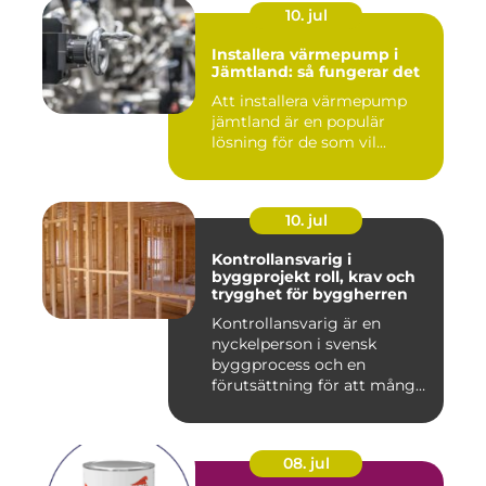
10. jul
Installera värmepump i
Jämtland: så fungerar det
Att installera värmepump
jämtland är en populär
lösning för de som vil...
10. jul
Kontrollansvarig i
byggprojekt roll, krav och
trygghet för byggherren
Kontrollansvarig är en
nyckelperson i svensk
byggprocess och en
förutsättning för att många
byggproj...
08. jul