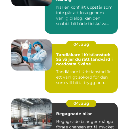
När en konflikt uppstår som
inte går att lösa genom
vanlig dialog, kan den
snabbt bli både tidskräva...
04. aug
Tandläkare i Kristianstad:
Så väljer du rätt tandvård i
nordöstra Skåne
Tandläkare i Kristianstad är
ett vanligt sökord för den
som vill hitta trygg och...
04. aug
Begagnade bilar
Begagnade bilar ger många
förare chansen att få mycket