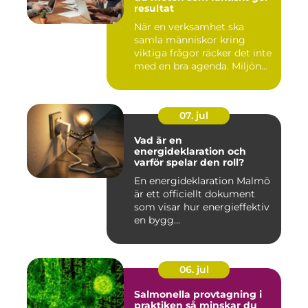
resultat
När en verksamhet ska
samla människor kring
viktiga frågor räcker det inte
med en bra agenda. Miljön...
07. jul
Vad är en
energideklaration och
varför spelar den roll?
En energideklaration Malmö
är ett officiellt dokument
som visar hur energieffektiv
en bygg...
06. jul
Salmonella provtagning i
praktiken så minskar du