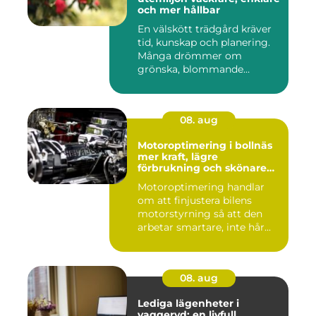
och mer hållbar
En välskött trädgård kräver
tid, kunskap och planering.
Många drömmer om
grönska, blommande
rabatter...
08. aug
Motoroptimering i bollnäs
mer kraft, lägre
förbrukning och skönare
körning
Motoroptimering handlar
om att finjustera bilens
motorstyrning så att den
arbetar smartare, inte hår...
08. aug
Lediga lägenheter i
vaggeryd: en livfull