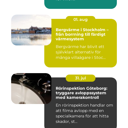
01. aug
Bergvärme i Stockholm –
från borrning till färdigt
värmesystem
Bergvärme har blivit ett
självklart alternativ för
många villaägare i Stoc...
31. jul
Rörinspektion Göteborg:
tryggare avloppssystem
med kamerakontroll
En rörinspektion handlar om
att filma avlopp med en
specialkamera för att hitta
skador, st...