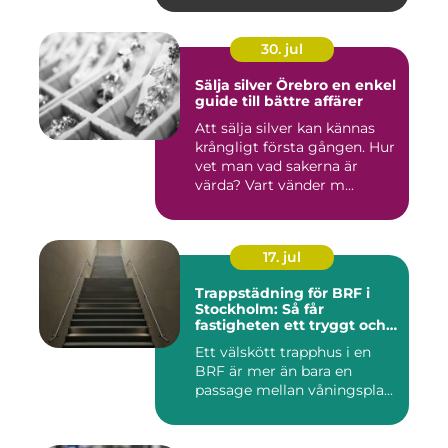
30. jul
Sälja silver Örebro en enkel
guide till bättre affärer
Att sälja silver kan kännas
krångligt första gången. Hur
vet man vad sakerna är
värda? Vart vänder m...
17. jul
Trappstädning för BRF i
Stockholm: Så får
fastigheten ett tryggt och
välskött trapphus
Ett välskött trapphus i en
BRF är mer än bara en
passage mellan våningspla...