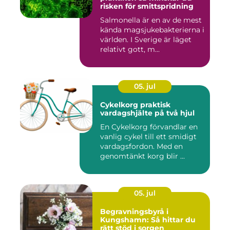
risken för smittspridning
Salmonella är en av de mest
kända magsjukebakterierna i
världen. I Sverige är läget
relativt gott, m...
05. jul
Cykelkorg praktisk
vardagshjälte på två hjul
En Cykelkorg förvandlar en
vanlig cykel till ett smidigt
vardagsfordon. Med en
genomtänkt korg blir ...
05. jul
Begravningsbyrå i
Kungshamn: Så hittar du
rätt stöd i sorgen