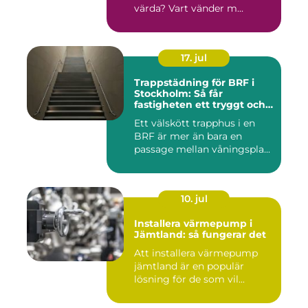
värda? Vart vänder m...
17. jul
Trappstädning för BRF i
Stockholm: Så får
fastigheten ett tryggt och
välskött trapphus
Ett välskött trapphus i en
BRF är mer än bara en
passage mellan våningspla...
10. jul
Installera värmepump i
Jämtland: så fungerar det
Att installera värmepump
jämtland är en populär
lösning för de som vil...