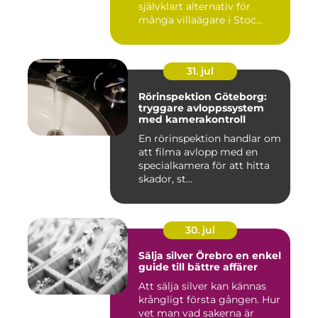
självklart alternativ för
många villaägare i Stoc...
31. jul
Rörinspektion Göteborg:
tryggare avloppssystem
med kamerakontroll
En rörinspektion handlar om
att filma avlopp med en
specialkamera för att hitta
skador, st...
30. jul
Sälja silver Örebro en enkel
guide till bättre affärer
Att sälja silver kan kännas
krångligt första gången. Hur
vet man vad sakerna är