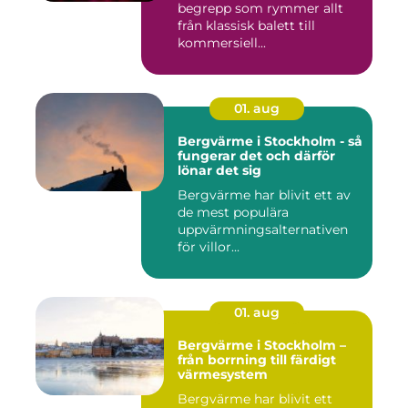
begrepp som rymmer allt
från klassisk balett till
kommersiell...
01. aug
Bergvärme i Stockholm - så
fungerar det och därför
lönar det sig
Bergvärme har blivit ett av
de mest populära
uppvärmningsalternativen
för villor...
01. aug
Bergvärme i Stockholm –
från borrning till färdigt
värmesystem
Bergvärme har blivit ett