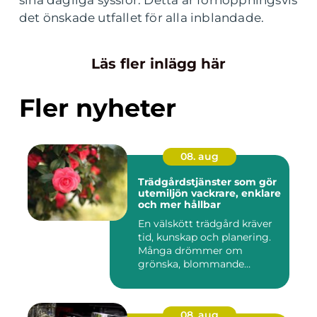
sina dagliga sysslor. Detta är förhoppningsvis
det önskade utfallet för alla inblandade.
Läs fler inlägg här
Fler nyheter
08. aug
Trädgårdstjänster som gör
utemiljön vackrare, enklare
och mer hållbar
En välskött trädgård kräver
tid, kunskap och planering.
Många drömmer om
grönska, blommande
rabatter...
08. aug