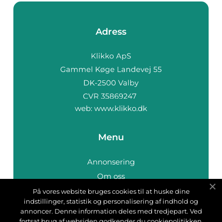
Adress
web:
www.klikko.dk
Menu
Annonsering
Om oss
Cookies
På vores website bruges cookies til at huske dine
indstillinger, statistik og personalisering af indhold og
Kontakta oss
annoncer. Denne information deles med tredjepart. Ved
Sitemap
fortsat brug af websiden godkender du cookiepolitikken.