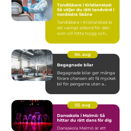
Tandläkare i Kristianstad:
Så väljer du rätt tandvård i
nordöstra Skåne
Tandläkare i Kristianstad är
ett vanligt sökord för den
som vill hitta trygg och...
04. aug
Begagnade bilar
Begagnade bilar ger många
förare chansen att få mycket
bil för pengarna utan a...
02. aug
Dansskola i Malmö: Så
hittar du rätt dans för dig
Dansskola Malmö är ett