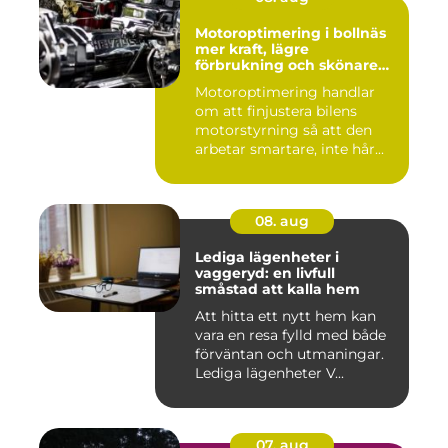
Motoroptimering i bollnäs
mer kraft, lägre
förbrukning och skönare
körning
Motoroptimering handlar
om att finjustera bilens
motorstyrning så att den
arbetar smartare, inte hår...
08. aug
Lediga lägenheter i
vaggeryd: en livfull
småstad att kalla hem
Att hitta ett nytt hem kan
vara en resa fylld med både
förväntan och utmaningar.
Lediga lägenheter V...
07. aug