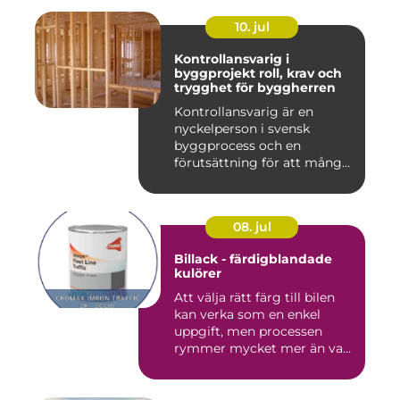
10. jul
Kontrollansvarig i
byggprojekt roll, krav och
trygghet för byggherren
Kontrollansvarig är en
nyckelperson i svensk
byggprocess och en
förutsättning för att många
byggproj...
08. jul
Billack - färdigblandade
kulörer
Att välja rätt färg till bilen
kan verka som en enkel
uppgift, men processen
rymmer mycket mer än va...