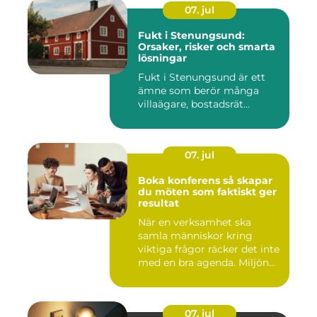
07. jul
Fukt i Stenungsund:
Orsaker, risker och smarta
lösningar
Fukt i Stenungsund är ett
ämne som berör många
villaägare, bostadsrät...
07. jul
Boka konferens så skapar
du möten som faktiskt ger
resultat
När en verksamhet ska
samla människor kring
viktiga frågor räcker det inte
med en bra agenda. Miljön...
07. jul