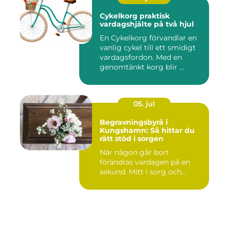
Cykelkorg praktisk
vardagshjälte på två hjul
En Cykelkorg förvandlar en
vanlig cykel till ett smidigt
vardagsfordon. Med en
genomtänkt korg blir ...
05. jul
Begravningsbyrå i
Kungshamn: Så hittar du
rätt stöd i sorgen
När någon går bort
förändras vardagen på en
sekund. Mitt i sorg och...