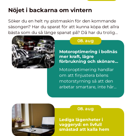
Nöjet i backarna om vintern
Söker du en helt ny pistmaskin för den kommande
säsongen? Har du sparat för att kunna köpa det allra
bästa som du så länge spanat på? Då har du trolig...
08. aug
Motoroptimering i bollnäs
mer kraft, lägre
förbrukning och skönare
körning
Motoroptimering handlar
om att finjustera bilens
motorstyrning så att den
arbetar smartare, inte hår...
08. aug
Lediga lägenheter i
vaggeryd: en livfull
småstad att kalla hem