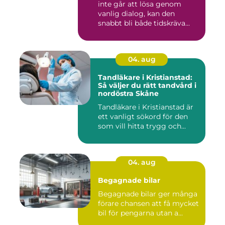
inte går att lösa genom
vanlig dialog, kan den
snabbt bli både tidskräva...
04. aug
Tandläkare i Kristianstad:
Så väljer du rätt tandvård i
nordöstra Skåne
Tandläkare i Kristianstad är
ett vanligt sökord för den
som vill hitta trygg och...
04. aug
Begagnade bilar
Begagnade bilar ger många
förare chansen att få mycket
bil för pengarna utan a...