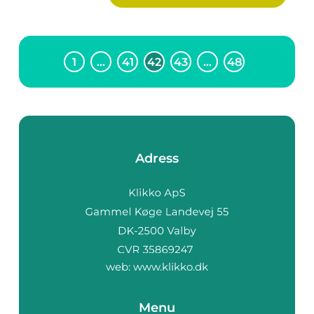
1
…
41
42
43
…
48
Adress
web:
www.klikko.dk
Menu