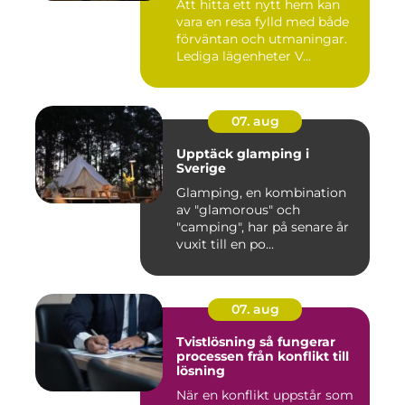
Att hitta ett nytt hem kan
vara en resa fylld med både
förväntan och utmaningar.
Lediga lägenheter V...
07. aug
Upptäck glamping i
Sverige
Glamping, en kombination
av "glamorous" och
"camping", har på senare år
vuxit till en po...
07. aug
Tvistlösning så fungerar
processen från konflikt till
lösning
När en konflikt uppstår som