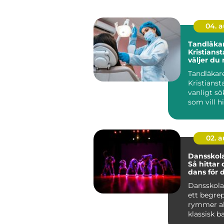
04. 
Tandläkar
Kristianst
väljer du 
tandvård 
Tandläkare
Skåne
Kristianst
vanligt sö
som vill h
och...
02. 
Dansskola
Så hittar 
dans för 
Dansskola
ett begre
rymmer all
klassisk bal
kommersiel