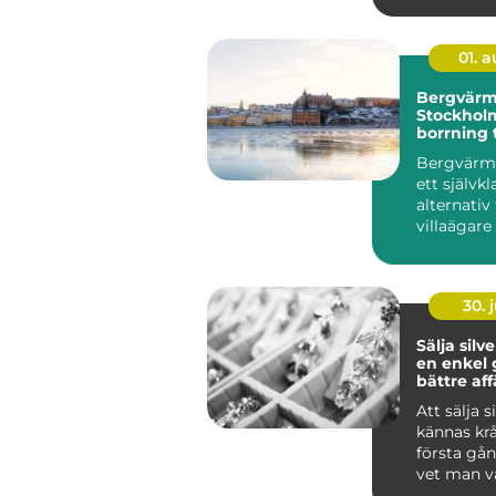
01. 
Bergvärm
Stockholm
borrning t
värmesys
Bergvärme
ett självkl
alternati
villaägare 
30. j
Sälja silv
en enkel g
bättre aff
Att sälja s
kännas kr
första gå
vet man v
är värda? 