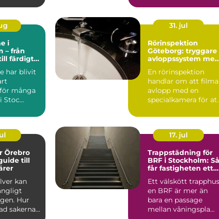
aug
31. jul
e i
Rörinspektion
 – från
Göteborg: tryggare
ill färdigt
avloppssystem me
tem
kamerakontroll
 har blivit
En rörinspektion
art
handlar om att filma
v för många
avlopp med en
i Stoc...
specialkamera för at
hitta skador, st...
ul
17. jul
er Örebro
Trappstädning för
uide till
BRF i Stockholm: S
ärer
får fastigheten ett
tryggt och välskött
ilver kan
Ett välskött trapphus
trapphus
ångligt
en BRF är mer än
ngen. Hur
bara en passage
ad sakerna
mellan våningspla...
Vart vänder