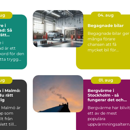
aug
04. aug
e i
Begagnade bilar
ad: Så
Begagnade bilar ger
rätt
många förare
i nordöstra
 i
chansen att få
ad är ett
mycket bil för
kord för den
pengarna utan a...
itta trygg
aug
01. aug
 i Malmö:
Bergvärme i
du rätt
Stockholm - så
dig
fungerar det och
därför lönar det sig
 Malmö är
Bergvärme har blivit
pp som
ett av de mest
t från
populära
ett till
uppvärmningsaltern
l...
tiven för villor...