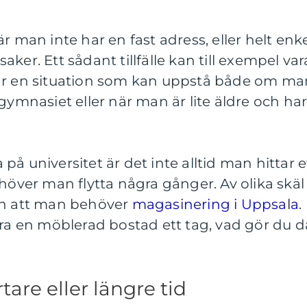
 när man inte har en fast adress, eller helt enk
 saker. Ett sådant tillfälle kan till exempel var
 är en situation som kan uppstå både om ma
gymnasiet eller när man är lite äldre och ha
å universitet är det inte alltid man hittar e
ehöver man flytta några gånger. Av olika skäl
en att man behöver
magasinering i Uppsala
.
yra en möblerad bostad ett tag, vad gör du d
tare eller längre tid