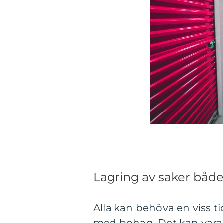
Lagring av saker både
Alla kan behöva en viss t
med bohag. Det kan vara 