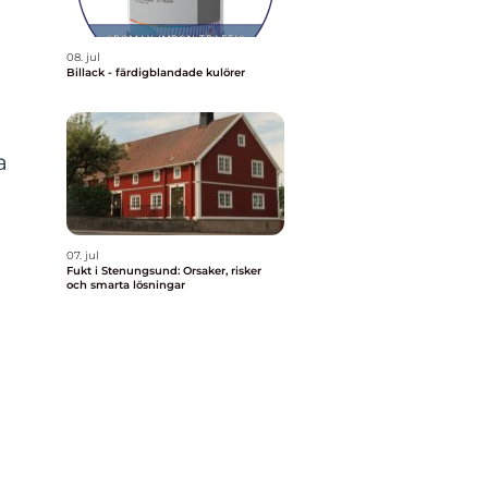
08. jul
a
Billack - färdigblandade kulörer
a
07. jul
Fukt i Stenungsund: Orsaker, risker
och smarta lösningar