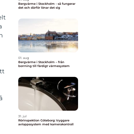
Bergvärme i Stockholm - så fungerar
det och därför lönar det sig
elt
a
n
r
01. aug
Bergvärme i Stockholm – från
borrning till färdigt värmesystem
tt
å
31. jul
Rörinspektion Göteborg: tryggare
avloppssystem med kamerakontroll