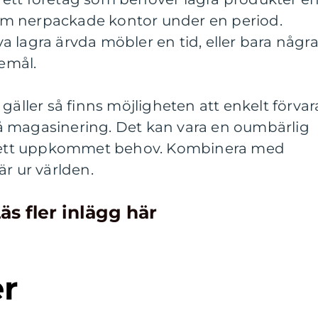
g om nerpackade kontor under en period.
 lagra ärvda möbler en tid, eller bara någr
emål.
gäller så finns möjligheten att enkelt förvar
å magasinering. Det kan vara en oumbärlig
ör ett uppkommet behov. Kombinera med
är ur världen.
äs fler inlägg här
er