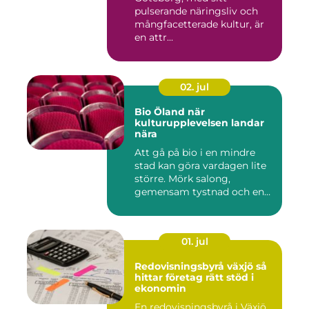
pulserande näringsliv och
mångfacetterade kultur, är
en attr...
02. jul
Bio Öland när
kulturupplevelsen landar
nära
Att gå på bio i en mindre
stad kan göra vardagen lite
större. Mörk salong,
gemensam tystnad och en
d...
01. jul
Redovisningsbyrå växjö så
hittar företag rätt stöd i
ekonomin
En redovisningsbyrå i Växjö