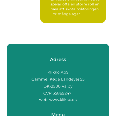
spelar ofta en större roll än
bara att sköta bokföringen.
För många ägar...
Adress
web:
www.klikko.dk
Menu