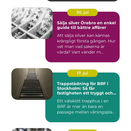
30. jul
Sälja silver Örebro en enkel
guide till bättre affärer
Att sälja silver kan kännas
krångligt första gången. Hur
vet man vad sakerna är
värda? Vart vänder m...
17. jul
Trappstädning för BRF i
Stockholm: Så får
fastigheten ett tryggt och
välskött trapphus
Ett välskött trapphus i en
BRF är mer än bara en
passage mellan våningspla...