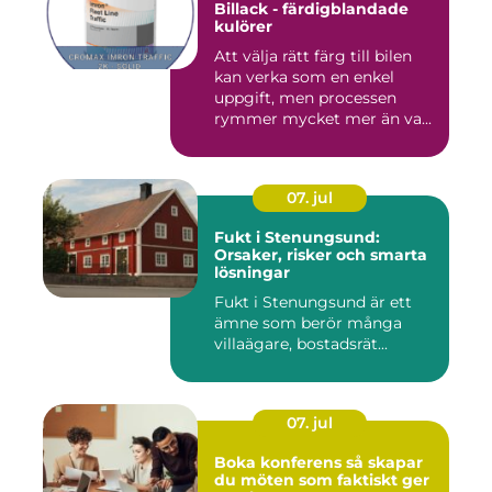
Billack - färdigblandade
kulörer
Att välja rätt färg till bilen
kan verka som en enkel
uppgift, men processen
rymmer mycket mer än va...
07. jul
Fukt i Stenungsund:
Orsaker, risker och smarta
lösningar
Fukt i Stenungsund är ett
ämne som berör många
villaägare, bostadsrät...
07. jul
Boka konferens så skapar
du möten som faktiskt ger