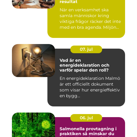
resultat
När en verksamhet ska
samla människor kring
viktiga frågor räcker det inte
med en bra agenda. Miljön...
07. jul
Vad är en
energideklaration och
varför spelar den roll?
En energideklaration Malmö
är ett officiellt dokument
som visar hur energieffektiv
en bygg...
06. jul
Salmonella provtagning i
praktiken så minskar du