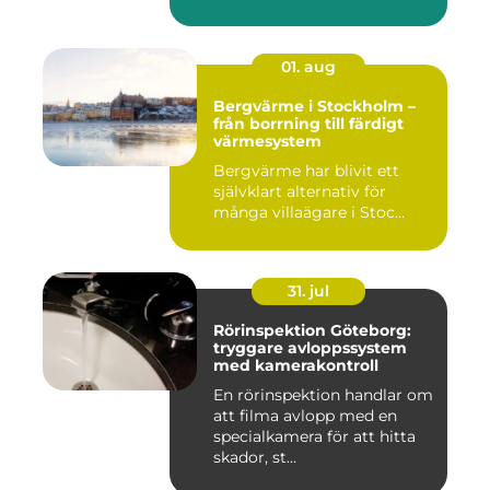
01. aug
Bergvärme i Stockholm –
från borrning till färdigt
värmesystem
Bergvärme har blivit ett
självklart alternativ för
många villaägare i Stoc...
31. jul
Rörinspektion Göteborg:
tryggare avloppssystem
med kamerakontroll
En rörinspektion handlar om
att filma avlopp med en
specialkamera för att hitta
skador, st...