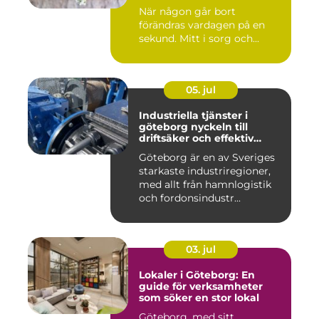
När någon går bort
förändras vardagen på en
sekund. Mitt i sorg och...
05. jul
Industriella tjänster i
göteborg nyckeln till
driftsäker och effektiv
produktion
Göteborg är en av Sveriges
starkaste industriregioner,
med allt från hamnlogistik
och fordonsindustr...
03. jul
Lokaler i Göteborg: En
guide för verksamheter
som söker en stor lokal
Göteborg, med sitt