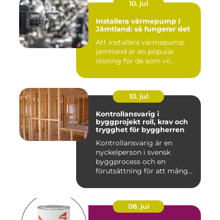
10. jul
Installera värmepump i
Jämtland: så fungerar det
Att installera värmepump
jämtland är en populär
lösning för de som vil...
10. jul
Kontrollansvarig i
byggprojekt roll, krav och
trygghet för byggherren
Kontrollansvarig är en
nyckelperson i svensk
byggprocess och en
förutsättning för att många
byggproj...
08. jul