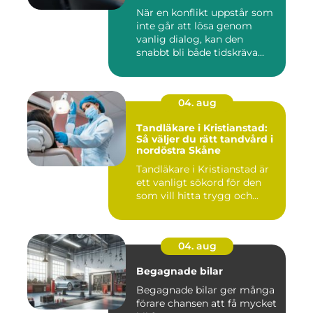
När en konflikt uppstår som
inte går att lösa genom
vanlig dialog, kan den
snabbt bli både tidskräva...
04. aug
Tandläkare i Kristianstad:
Så väljer du rätt tandvård i
nordöstra Skåne
Tandläkare i Kristianstad är
ett vanligt sökord för den
som vill hitta trygg och...
04. aug
Begagnade bilar
Begagnade bilar ger många
förare chansen att få mycket