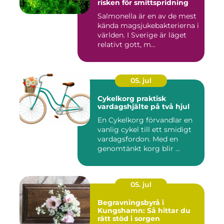
risken för smittspridning
Salmonella är en av de mest
kända magsjukebakterierna i
världen. I Sverige är läget
relativt gott, m...
05. jul
Cykelkorg praktisk
vardagshjälte på två hjul
En Cykelkorg förvandlar en
vanlig cykel till ett smidigt
vardagsfordon. Med en
genomtänkt korg blir ...
05. jul
Begravningsbyrå i
Kungshamn: Så hittar du
rätt stöd i sorgen