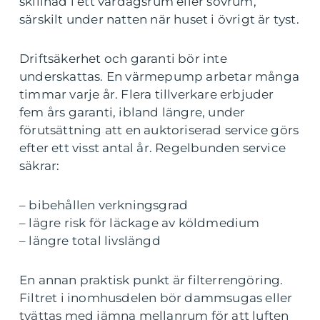
skillnad i ett vardagsrum eller sovrum,
särskilt under natten när huset i övrigt är tyst.
Driftsäkerhet och garanti bör inte
underskattas. En värmepump arbetar många
timmar varje år. Flera tillverkare erbjuder
fem års garanti, ibland längre, under
förutsättning att en auktoriserad service görs
efter ett visst antal år. Regelbunden service
säkrar:
– bibehållen verkningsgrad
– lägre risk för läckage av köldmedium
– längre total livslängd
En annan praktisk punkt är filterrengöring.
Filtret i inomhusdelen bör dammsugas eller
tvättas med jämna mellanrum för att luften