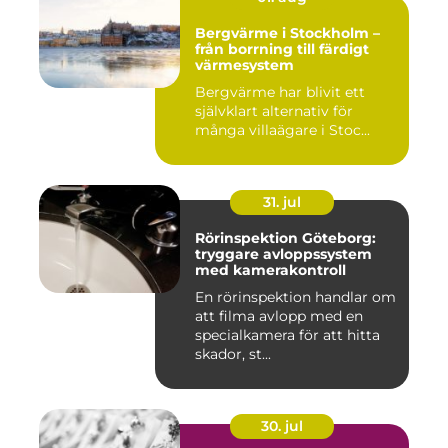
Bergvärme i Stockholm –
från borrning till färdigt
värmesystem
Bergvärme har blivit ett
självklart alternativ för
många villaägare i Stoc...
31. jul
Rörinspektion Göteborg:
tryggare avloppssystem
med kamerakontroll
En rörinspektion handlar om
att filma avlopp med en
specialkamera för att hitta
skador, st...
30. jul