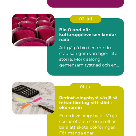
02. jul
Bio Öland när
kulturupplevelsen landar
nära
Att gå på bio i en mindre
stad kan göra vardagen lite
större. Mörk salong,
gemensam tystnad och en
d...
01. jul
Redovisningsbyrå växjö så
hittar företag rätt stöd i
ekonomin
En redovisningsbyrå i Växjö
spelar ofta en större roll än
bara att sköta bokföringen.
För många ägar...