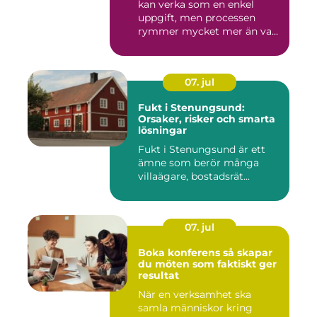
kan verka som en enkel
uppgift, men processen
rymmer mycket mer än va...
07. jul
Fukt i Stenungsund:
Orsaker, risker och smarta
lösningar
Fukt i Stenungsund är ett
ämne som berör många
villaägare, bostadsrät...
07. jul
Boka konferens så skapar
du möten som faktiskt ger
resultat
När en verksamhet ska
samla människor kring