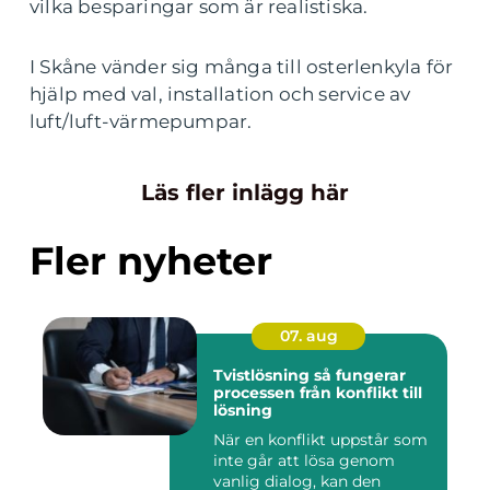
vilka besparingar som är realistiska.
I Skåne vänder sig många till osterlenkyla för
hjälp med val, installation och service av
luft/luft-värmepumpar.
Läs fler inlägg här
Fler nyheter
07. aug
Tvistlösning så fungerar
processen från konflikt till
lösning
När en konflikt uppstår som
inte går att lösa genom
vanlig dialog, kan den