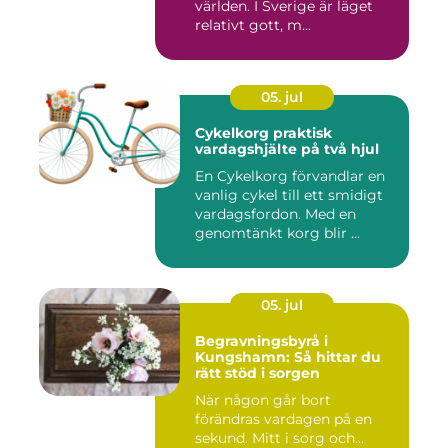
världen. I Sverige är läget
relativt gott, m...
05. jul
Cykelkorg praktisk
vardagshjälte på två hjul
En Cykelkorg förvandlar en
vanlig cykel till ett smidigt
vardagsfordon. Med en
genomtänkt korg blir ...
05. jul
Begravningsbyrå i
Kungshamn: Så hittar du
rätt stöd i sorgen
När någon går bort
förändras vardagen på en
sekund. Mitt i sorg och...