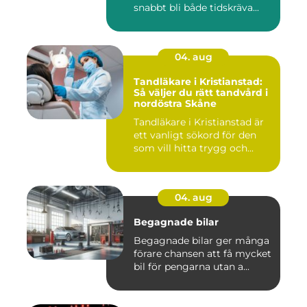
snabbt bli både tidskräva...
04. aug
Tandläkare i Kristianstad:
Så väljer du rätt tandvård i
nordöstra Skåne
Tandläkare i Kristianstad är
ett vanligt sökord för den
som vill hitta trygg och...
04. aug
Begagnade bilar
Begagnade bilar ger många
förare chansen att få mycket
bil för pengarna utan a...