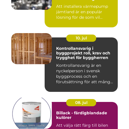
Att installera värmepump
jämtland är en populär
lösning för de som vil...
10. jul
Kontrollansvarig i
byggprojekt roll, krav och
trygghet för byggherren
Kontrollansvarig är en
nyckelperson i svensk
byggprocess och en
förutsättning för att många
byggproj...
08. jul
Billack - färdigblandade
kulörer
Att välja rätt färg till bilen