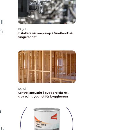
ll
10. jul
om
Installera värmepump i Jämtland: så
fungerar det
10. jul
Kontrollansvarig i byggprojekt roll,
krav och trygghet för byggherren
a
du