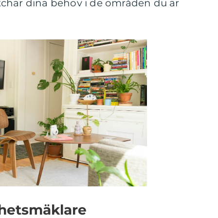
char dina behov i de områden du är
ghetsmäklare