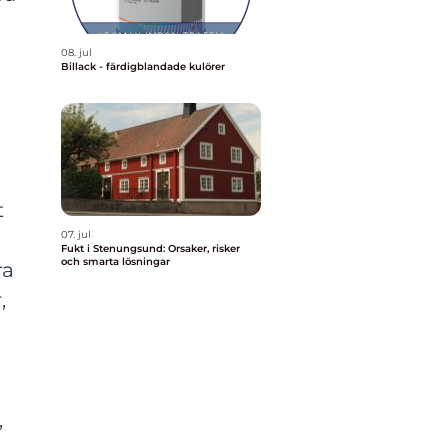
08. jul
Billack - färdigblandade kulörer
t
07. jul
Fukt i Stenungsund: Orsaker, risker
och smarta lösningar
ra
,
,