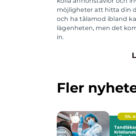
kolla annonstavlor och in
möjligheter att hitta din
och ha tålamod ibland kan 
lägenheten, men det komme
in.
L
Fler nyhet
04. 
Tandläkar
Kristianst