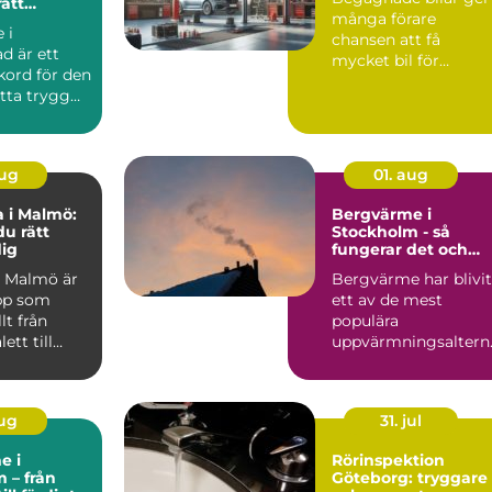
rätt
många förare
i nordöstra
 i
chansen att få
ad är ett
mycket bil för
kord för den
pengarna utan a...
itta trygg
aug
01. aug
 i Malmö:
Bergvärme i
du rätt
Stockholm - så
dig
fungerar det och
därför lönar det sig
 Malmö är
Bergvärme har blivit
pp som
ett av de mest
t från
populära
ett till
uppvärmningsaltern
l...
tiven för villor...
aug
31. jul
e i
Rörinspektion
 – från
Göteborg: tryggare