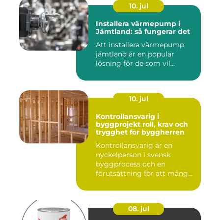
10. jul
Installera värmepump i
Jämtland: så fungerar det
Att installera värmepump
jämtland är en populär
lösning för de som vil...
10. jul
Kontrollansvarig i
byggprojekt roll, krav och
trygghet för byggherren
Kontrollansvarig är en
nyckelperson i svensk
byggprocess och en
förutsättning för att många
byggproj...
08. jul