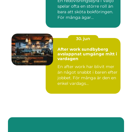
En redovisningsbyrå i Växjö
spelar ofta en större roll än
bara att sköta bokföringen.
För många ägar...
30. jun
After work sundbyberg
avslappnat umgänge mitt i
vardagen
En after work har blivit mer
än något snabbt i baren efter
jobbet. För många är den en
enkel vardags...