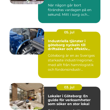
När någon går bort
förändras vardagen på en
sekund. Mitt i sorg och...
05. jul
Industriella tjänster i
göteborg nyckeln till
driftsäker och effektiv
produktion
Göteborg är en av Sveriges
starkaste industriregioner,
med allt från hamnlogistik
och fordonsindustr...
03. jul
Lokaler i Göteborg: En
guide för verksamheter
som söker en stor lokal