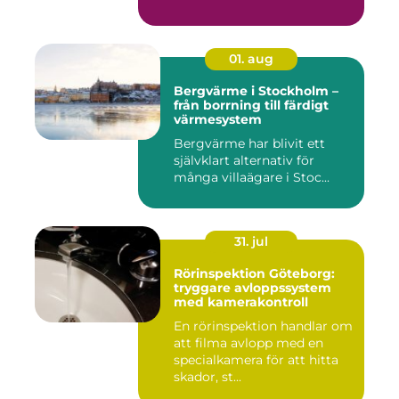
01. aug
Bergvärme i Stockholm –
från borrning till färdigt
värmesystem
Bergvärme har blivit ett
självklart alternativ för
många villaägare i Stoc...
31. jul
Rörinspektion Göteborg:
tryggare avloppssystem
med kamerakontroll
En rörinspektion handlar om
att filma avlopp med en
specialkamera för att hitta
skador, st...