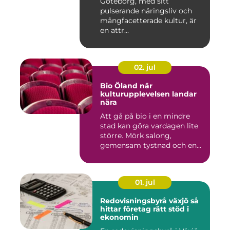
Göteborg, med sitt
pulserande näringsliv och
mångfacetterade kultur, är
en attr...
02. jul
Bio Öland när
kulturupplevelsen landar
nära
Att gå på bio i en mindre
stad kan göra vardagen lite
större. Mörk salong,
gemensam tystnad och en
d...
01. jul
Redovisningsbyrå växjö så
hittar företag rätt stöd i
ekonomin