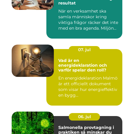
resultat
När en verksamhet ska
samla människor kring
viktiga frågor räcker det inte
med en bra agenda. Miljön...
07. jul
Vad är en
energideklaration och
varför spelar den roll?
En energideklaration Malmö
är ett officiellt dokument
som visar hur energieffektiv
en bygg...
06. jul
Salmonella provtagning i
praktiken så minskar du