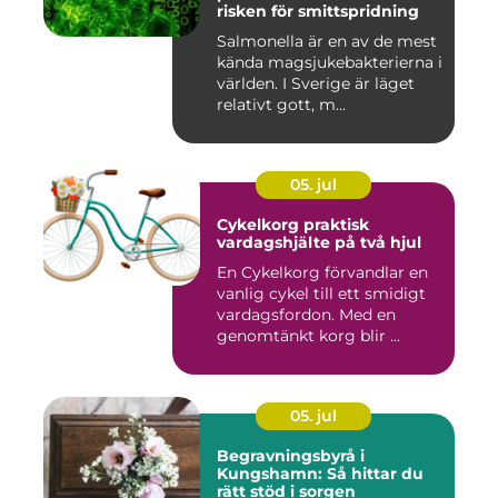
risken för smittspridning
Salmonella är en av de mest
kända magsjukebakterierna i
världen. I Sverige är läget
relativt gott, m...
05. jul
Cykelkorg praktisk
vardagshjälte på två hjul
En Cykelkorg förvandlar en
vanlig cykel till ett smidigt
vardagsfordon. Med en
genomtänkt korg blir ...
05. jul
Begravningsbyrå i
Kungshamn: Så hittar du
rätt stöd i sorgen