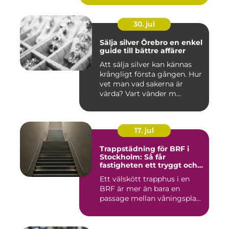
30. jul
Sälja silver Örebro en enkel
guide till bättre affärer
Att sälja silver kan kännas
krångligt första gången. Hur
vet man vad sakerna är
värda? Vart vänder m...
17. jul
Trappstädning för BRF i
Stockholm: Så får
fastigheten ett tryggt och
välskött trapphus
Ett välskött trapphus i en
BRF är mer än bara en
passage mellan våningspla...