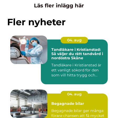
Läs fler inlägg här
Fler nyheter
04. aug
Tandläkare i Kristianstad:
Så väljer du rätt tandvård i
nordöstra Skåne
Tandläkare i Kristianstad är
ett vanligt sökord för den
som vill hitta trygg och...
04. aug
Begagnade bilar
Begagnade bilar ger många
förare chansen att få mycket