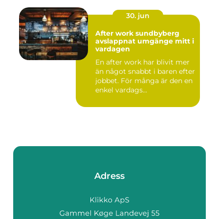
30. jun
After work sundbyberg
avslappnat umgänge mitt i
vardagen
En after work har blivit mer
än något snabbt i baren efter
jobbet. För många är den en
enkel vardags...
Adress