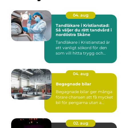
04. aug
Tandläkare i Kristianstad:
Så väljer du rätt tandvård i
nordöstra Skåne
Tandläkare i Kristianstad är
ett vanligt sökord för den
som vill hitta trygg och...
04. aug
Begagnade bilar
Begagnade bilar ger många
förare chansen att få mycket
bil för pengarna utan a...
02. aug