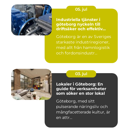
05. jul
Industriella tjänster i
göteborg nyckeln till
driftsäker och effektiv
produktion
Göteborg är en av Sveriges
starkaste industriregioner,
med allt från hamnlogistik
och fordonsindustr...
03. jul
Lokaler i Göteborg: En
guide för verksamheter
som söker en stor lokal
Göteborg, med sitt
pulserande näringsliv och
mångfacetterade kultur, är
en attr...