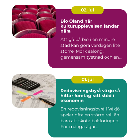
02. jul
Bio Öland när
kulturupplevelsen landar
nära
Att gå på bio i en mindre
stad kan göra vardagen lite
större. Mörk salong,
gemensam tystnad och en
d...
01. jul
Redovisningsbyrå växjö så
hittar företag rätt stöd i
ekonomin
En redovisningsbyrå i Växjö
spelar ofta en större roll än
bara att sköta bokföringen.
För många ägar...