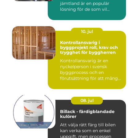
jämtland är en populär
lösning för de som vil...
10. jul
Kontrollansvarig i
byggprojekt roll, krav och
trygghet för byggherren
Kontrollansvarig är en
nyckelperson i svensk
byggprocess och en
förutsättning för att många
byggproj...
08. jul
Billack - färdigblandade
kulörer
Att välja rätt färg till bilen
kan verka som en enkel
uppgift, men processen