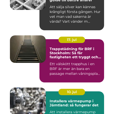
guide till bättre affärer
Att sälja silver kan kännas
krångligt första gången. Hur
vet man vad sakerna är
värda? Vart vänder m...
17. jul
Trappstädning för BRF i
Stockholm: Så får
fastigheten ett tryggt och
välskött trapphus
Ett välskött trapphus i en
BRF är mer än bara en
passage mellan våningspla...
10. jul
Installera värmepump i
Jämtland: så fungerar det
Att installera värmepump