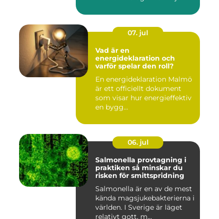
07. jul
Vad är en
energideklaration och
varför spelar den roll?
En energideklaration Malmö
är ett officiellt dokument
som visar hur energieffektiv
en bygg...
06. jul
Salmonella provtagning i
praktiken så minskar du
risken för smittspridning
Salmonella är en av de mest
kända magsjukebakterierna i
världen. I Sverige är läget
relativt gott, m...