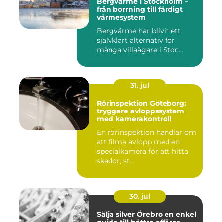
Bergvärme i Stockholm –
från borrning till färdigt
värmesystem
Bergvärme har blivit ett
självklart alternativ för
många villaägare i Stoc...
31. jul
Rörinspektion Göteborg:
tryggare avloppssystem
med kamerakontroll
En rörinspektion handlar om
att filma avlopp med en
specialkamera för att hitta
skador, st...
30. jul
Sälja silver Örebro en enkel