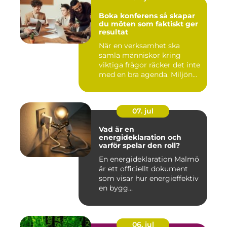
Boka konferens så skapar
du möten som faktiskt ger
resultat
När en verksamhet ska
samla människor kring
viktiga frågor räcker det inte
med en bra agenda. Miljön...
07. jul
Vad är en
energideklaration och
varför spelar den roll?
En energideklaration Malmö
är ett officiellt dokument
som visar hur energieffektiv
en bygg...
06. jul