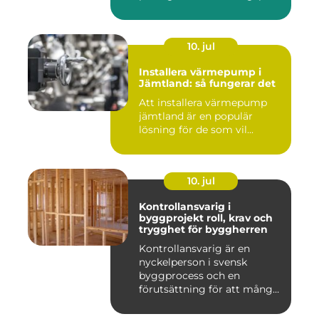
10. jul
Installera värmepump i
Jämtland: så fungerar det
Att installera värmepump
jämtland är en populär
lösning för de som vil...
10. jul
Kontrollansvarig i
byggprojekt roll, krav och
trygghet för byggherren
Kontrollansvarig är en
nyckelperson i svensk
byggprocess och en
förutsättning för att många
byggproj...