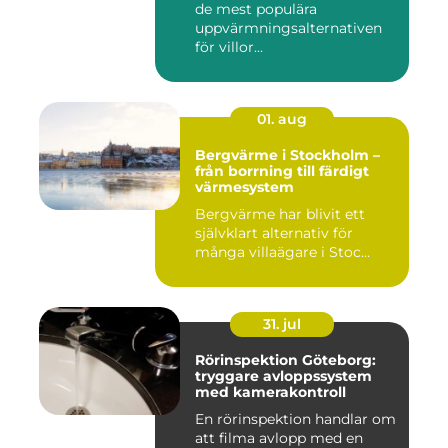
de mest populära
uppvärmningsalternativen
för villor...
01. aug
Bergvärme i Stockholm –
från borrning till färdigt
värmesystem
Bergvärme har blivit ett
självklart alternativ för
många villaägare i Stoc...
31. jul
Rörinspektion Göteborg:
tryggare avloppssystem
med kamerakontroll
En rörinspektion handlar om
att filma avlopp med en