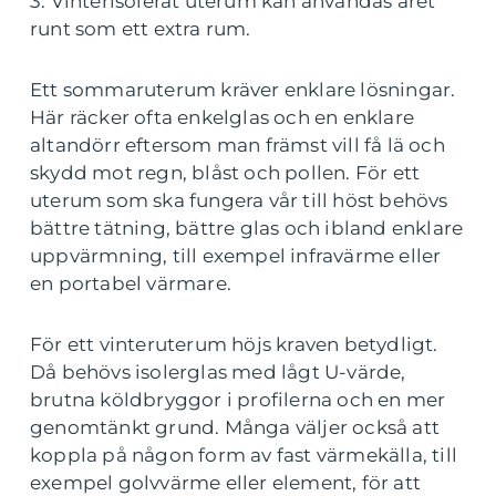
3. Vinterisolerat uterum kan användas året
runt som ett extra rum.
Ett sommaruterum kräver enklare lösningar.
Här räcker ofta enkelglas och en enklare
altandörr eftersom man främst vill få lä och
skydd mot regn, blåst och pollen. För ett
uterum som ska fungera vår till höst behövs
bättre tätning, bättre glas och ibland enklare
uppvärmning, till exempel infravärme eller
en portabel värmare.
För ett vinteruterum höjs kraven betydligt.
Då behövs isolerglas med lågt U-värde,
brutna köldbryggor i profilerna och en mer
genomtänkt grund. Många väljer också att
koppla på någon form av fast värmekälla, till
exempel golvvärme eller element, för att