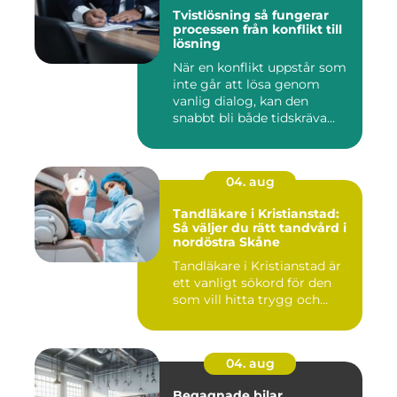
Tvistlösning så fungerar
processen från konflikt till
lösning
När en konflikt uppstår som
inte går att lösa genom
vanlig dialog, kan den
snabbt bli både tidskräva...
04. aug
Tandläkare i Kristianstad:
Så väljer du rätt tandvård i
nordöstra Skåne
Tandläkare i Kristianstad är
ett vanligt sökord för den
som vill hitta trygg och...
04. aug
Begagnade bilar