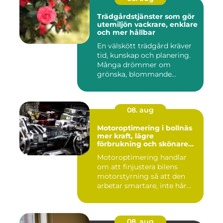
Trädgårdstjänster som gör
utemiljön vackrare, enklare
och mer hållbar
En välskött trädgård kräver
tid, kunskap och planering.
Många drömmer om
grönska, blommande
rabatter...
08. aug
Motoroptimering i bollnäs
mer kraft, lägre
förbrukning och skönare
körning
Motoroptimering handlar
om att finjustera bilens
motorstyrning så att den
arbetar smartare, inte hår...
08. aug