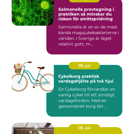
Salmonella provtagning i
praktiken så minskar du
risken för smittspridning
Salmonella är en av de mest
kända magsjukebakterierna i
världen. I Sverige är läget
relativt gott, m...
05. jul
Cykelkorg praktisk
vardagshjälte på två hjul
En Cykelkorg förvandlar en
vanlig cykel till ett smidigt
vardagsfordon. Med en
genomtänkt korg blir ...
05. jul