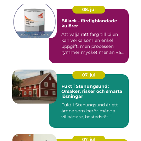
08. jul
Billack - färdigblandade
kulörer
Att välja rätt färg till bilen
kan verka som en enkel
uppgift, men processen
rymmer mycket mer än va...
07. jul
Fukt i Stenungsund:
Orsaker, risker och smarta
lösningar
Fukt i Stenungsund är ett
ämne som berör många
villaägare, bostadsrät...
07. jul