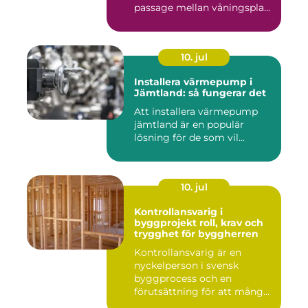
passage mellan våningspla...
10. jul
Installera värmepump i
Jämtland: så fungerar det
Att installera värmepump
jämtland är en populär
lösning för de som vil...
10. jul
Kontrollansvarig i
byggprojekt roll, krav och
trygghet för byggherren
Kontrollansvarig är en
nyckelperson i svensk
byggprocess och en
förutsättning för att många
byggproj...