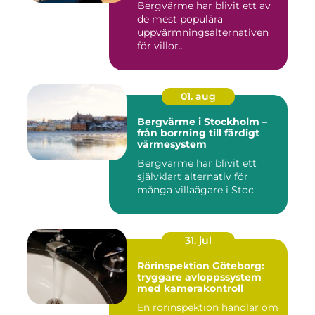
Bergvärme har blivit ett av
de mest populära
uppvärmningsalternativen
för villor...
01. aug
Bergvärme i Stockholm –
från borrning till färdigt
värmesystem
Bergvärme har blivit ett
självklart alternativ för
många villaägare i Stoc...
31. jul
Rörinspektion Göteborg:
tryggare avloppssystem
med kamerakontroll
En rörinspektion handlar om