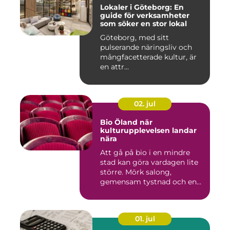
Lokaler i Göteborg: En
guide för verksamheter
som söker en stor lokal
Göteborg, med sitt
pulserande näringsliv och
mångfacetterade kultur, är
en attr...
02. jul
Bio Öland när
kulturupplevelsen landar
nära
Att gå på bio i en mindre
stad kan göra vardagen lite
större. Mörk salong,
gemensam tystnad och en
d...
01. jul