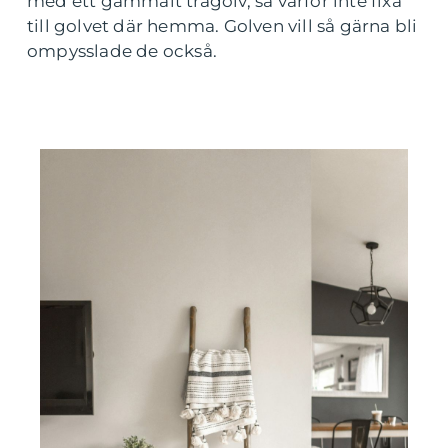
med ett gammalt trägolv, så varför inte fixa
till golvet där hemma. Golven vill så gärna bli
ompysslade de också.