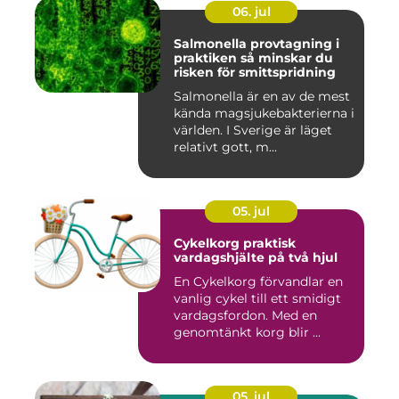
06. jul
Salmonella provtagning i
praktiken så minskar du
risken för smittspridning
Salmonella är en av de mest
kända magsjukebakterierna i
världen. I Sverige är läget
relativt gott, m...
05. jul
Cykelkorg praktisk
vardagshjälte på två hjul
En Cykelkorg förvandlar en
vanlig cykel till ett smidigt
vardagsfordon. Med en
genomtänkt korg blir ...
05. jul