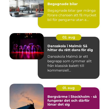
Begagnade bilar
Begagnade bilar ger många
förare chansen att få mycket
bil för pengarna utan a...
02. aug
Dansskola i Malmö: Så
hittar du rätt dans för dig
Dansskola Malmö är ett
begrepp som rymmer allt
från klassisk balett till
kommersiell...
01. aug
Bergvärme i Stockholm - så
fungerar det och därför
lönar det sig