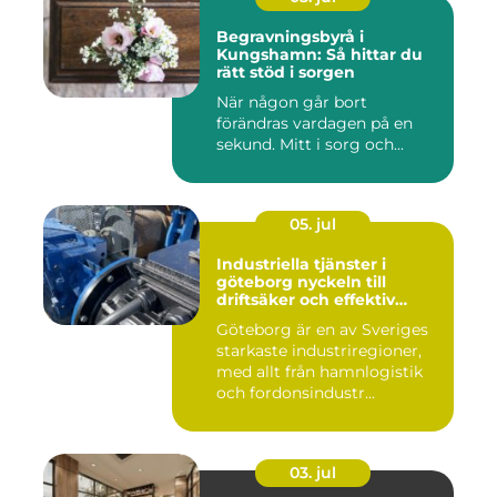
Begravningsbyrå i
Kungshamn: Så hittar du
rätt stöd i sorgen
När någon går bort
förändras vardagen på en
sekund. Mitt i sorg och...
05. jul
Industriella tjänster i
göteborg nyckeln till
driftsäker och effektiv
produktion
Göteborg är en av Sveriges
starkaste industriregioner,
med allt från hamnlogistik
och fordonsindustr...
03. jul