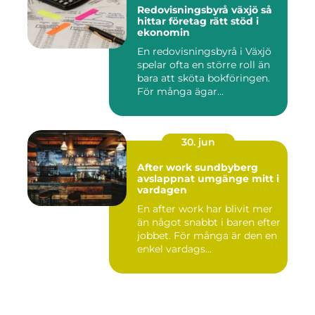
Redovisningsbyrå växjö så
hittar företag rätt stöd i
ekonomin
En redovisningsbyrå i Växjö
spelar ofta en större roll än
bara att sköta bokföringen.
För många ägar...
30. jun
After work sundbyberg
avslappnat umgänge mitt i
vardagen
En after work har blivit mer
än något snabbt i baren efter
jobbet. För många är den en
enkel vardags...