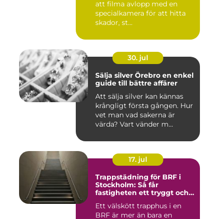
att filma avlopp med en
specialkamera för att hitta
skador, st...
30. jul
Sälja silver Örebro en enkel
guide till bättre affärer
Att sälja silver kan kännas
krångligt första gången. Hur
vet man vad sakerna är
värda? Vart vänder m...
17. jul
Trappstädning för BRF i
Stockholm: Så får
fastigheten ett tryggt och
välskött trapphus
Ett välskött trapphus i en
BRF är mer än bara en