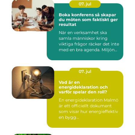
07. jul
Boka konferens så skapar
du möten som faktiskt ger
resultat
När en verksamhet ska
samla människor kring
viktiga frågor räcker det inte
med en bra agenda. Miljön...
07. jul
Vad är en
energideklaration och
varför spelar den roll?
En energideklaration Malmö
är ett officiellt dokument
som visar hur energieffektiv
en bygg...