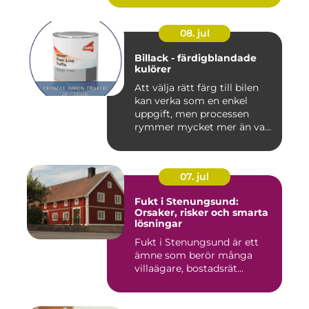
08. jul
Billack - färdigblandade
kulörer
Att välja rätt färg till bilen
kan verka som en enkel
uppgift, men processen
rymmer mycket mer än va...
07. jul
Fukt i Stenungsund:
Orsaker, risker och smarta
lösningar
Fukt i Stenungsund är ett
ämne som berör många
villaägare, bostadsrät...