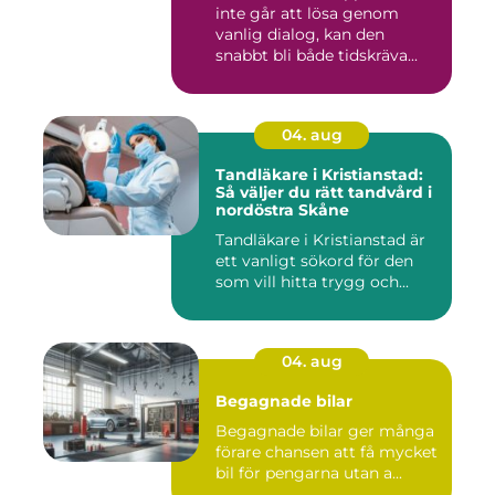
inte går att lösa genom
vanlig dialog, kan den
snabbt bli både tidskräva...
04. aug
Tandläkare i Kristianstad:
Så väljer du rätt tandvård i
nordöstra Skåne
Tandläkare i Kristianstad är
ett vanligt sökord för den
som vill hitta trygg och...
04. aug
Begagnade bilar
Begagnade bilar ger många
förare chansen att få mycket
bil för pengarna utan a...