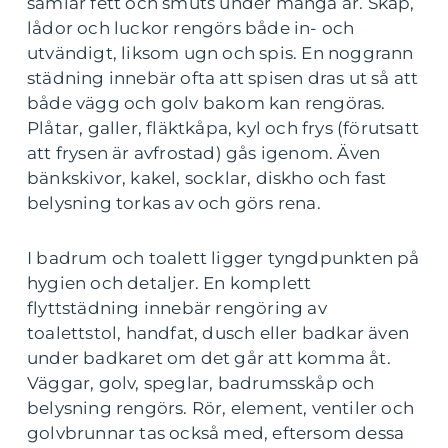
samlar fett och smuts under många år. Skåp,
lådor och luckor rengörs både in- och
utvändigt, liksom ugn och spis. En noggrann
städning innebär ofta att spisen dras ut så att
både vägg och golv bakom kan rengöras.
Plåtar, galler, fläktkåpa, kyl och frys (förutsatt
att frysen är avfrostad) gås igenom. Även
bänkskivor, kakel, socklar, diskho och fast
belysning torkas av och görs rena.
I badrum och toalett ligger tyngdpunkten på
hygien och detaljer. En komplett
flyttstädning innebär rengöring av
toalettstol, handfat, dusch eller badkar även
under badkaret om det går att komma åt.
Väggar, golv, speglar, badrumsskåp och
belysning rengörs. Rör, element, ventiler och
golvbrunnar tas också med, eftersom dessa