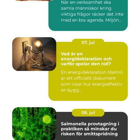
När en verksamhet ska
samla människor kring
viktiga frågor räcker det inte
med en bra agenda. Miljön...
07. jul
Vad är en
energideklaration och
varför spelar den roll?
En energideklaration Malmö
är ett officiellt dokument
som visar hur energieffektiv
en bygg...
06. jul
Salmonella provtagning i
praktiken så minskar du
risken för smittspridning