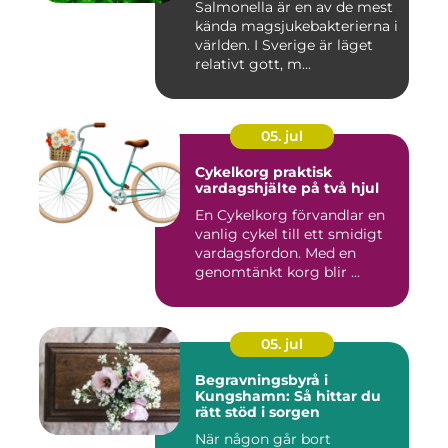
Salmonella är en av de mest
kända magsjukebakterierna i
världen. I Sverige är läget
relativt gott, m...
05. jul
Cykelkorg praktisk
vardagshjälte på två hjul
En Cykelkorg förvandlar en
vanlig cykel till ett smidigt
vardagsfordon. Med en
genomtänkt korg blir ...
05. jul
Begravningsbyrå i
Kungshamn: Så hittar du
rätt stöd i sorgen
När någon går bort