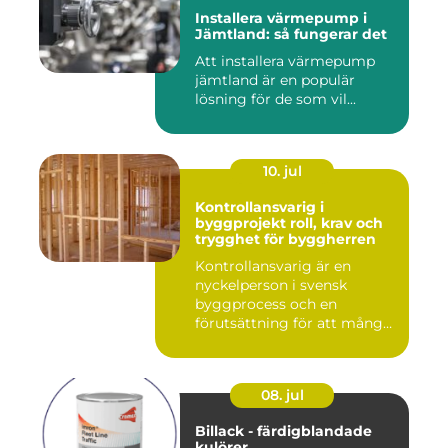
Installera värmepump i
Jämtland: så fungerar det
Att installera värmepump
jämtland är en populär
lösning för de som vil...
10. jul
Kontrollansvarig i
byggprojekt roll, krav och
trygghet för byggherren
Kontrollansvarig är en
nyckelperson i svensk
byggprocess och en
förutsättning för att många
byggproj...
08. jul
Billack - färdigblandade
kulörer