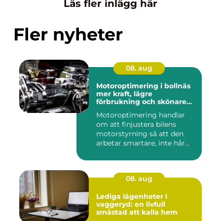
Läs fler inlägg här
Fler nyheter
08. aug
Motoroptimering i bollnäs
mer kraft, lägre
förbrukning och skönare
körning
Motoroptimering handlar
om att finjustera bilens
motorstyrning så att den
arbetar smartare, inte hår...
08. aug
Lediga lägenheter i
vaggeryd: en livfull
småstad att kalla hem