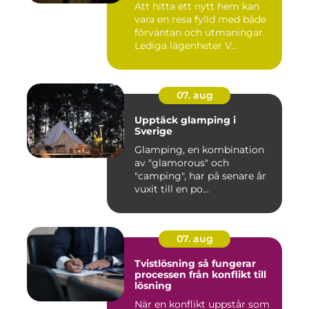
Att hitta ett nytt hem kan
vara en resa fylld med både
förväntan och utmaningar.
Lediga lägenheter V...
07. aug
Upptäck glamping i
Sverige
Glamping, en kombination
av "glamorous" och
"camping", har på senare år
vuxit till en po...
07. aug
Tvistlösning så fungerar
processen från konflikt till
lösning
När en konflikt uppstår som