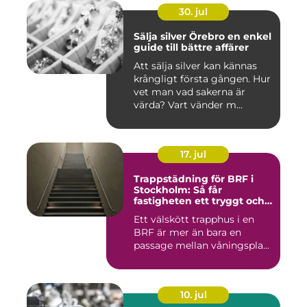
30. jul
Sälja silver Örebro en enkel
guide till bättre affärer
Att sälja silver kan kännas
krångligt första gången. Hur
vet man vad sakerna är
värda? Vart vänder m...
17. jul
Trappstädning för BRF i
Stockholm: Så får
fastigheten ett tryggt och
välskött trapphus
Ett välskött trapphus i en
BRF är mer än bara en
passage mellan våningspla...
10. jul