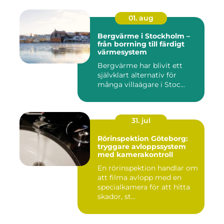
01. aug
Bergvärme i Stockholm –
från borrning till färdigt
värmesystem
Bergvärme har blivit ett
självklart alternativ för
många villaägare i Stoc...
31. jul
Rörinspektion Göteborg:
tryggare avloppssystem
med kamerakontroll
En rörinspektion handlar om
att filma avlopp med en
specialkamera för att hitta
skador, st...