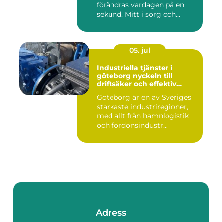
förändras vardagen på en
sekund. Mitt i sorg och...
05. jul
Industriella tjänster i
göteborg nyckeln till
driftsäker och effektiv
produktion
Göteborg är en av Sveriges
starkaste industriregioner,
med allt från hamnlogistik
och fordonsindustr...
Adress