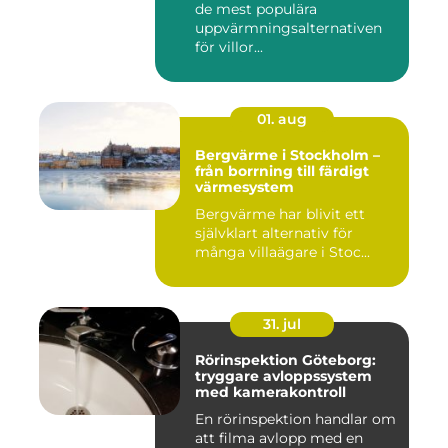
de mest populära
uppvärmningsalternativen
för villor...
01. aug
Bergvärme i Stockholm –
från borrning till färdigt
värmesystem
Bergvärme har blivit ett
självklart alternativ för
många villaägare i Stoc...
31. jul
Rörinspektion Göteborg:
tryggare avloppssystem
med kamerakontroll
En rörinspektion handlar om
att filma avlopp med en