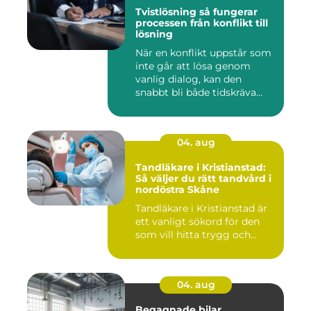
Tvistlösning så fungerar
processen från konflikt till
lösning
När en konflikt uppstår som
inte går att lösa genom
vanlig dialog, kan den
snabbt bli både tidskräva...
04. aug
Tandläkare i Kristianstad:
Så väljer du rätt tandvård i
nordöstra Skåne
Tandläkare i Kristianstad är
ett vanligt sökord för den
som vill hitta trygg och...
04. aug
Begagnade bilar