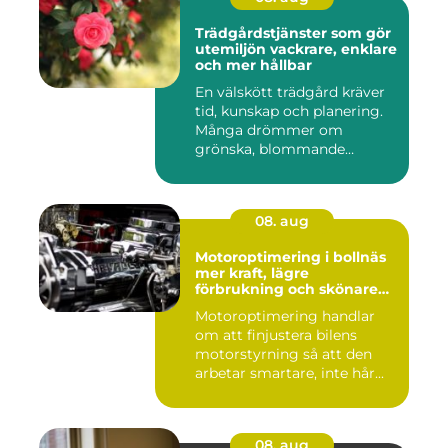
Trädgårdstjänster som gör
utemiljön vackrare, enklare
och mer hållbar
En välskött trädgård kräver
tid, kunskap och planering.
Många drömmer om
grönska, blommande
rabatter...
08. aug
Motoroptimering i bollnäs
mer kraft, lägre
förbrukning och skönare
körning
Motoroptimering handlar
om att finjustera bilens
motorstyrning så att den
arbetar smartare, inte hår...
08. aug