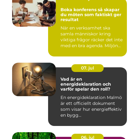
Boka konferens så skapar
du möten som faktiskt ger
resultat
När en verksamhet ska
samla människor kring
viktiga frågor räcker det inte
med en bra agenda. Miljön...
07. jul
Vad är en
energideklaration och
varför spelar den roll?
En energideklaration Malmö
är ett officiellt dokument
som visar hur energieffektiv
en bygg...
06. jul