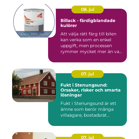
08. jul
Billack - färdigblandade
kulörer
Att välja rätt färg till bilen
kan verka som en enkel
uppgift, men processen
rymmer mycket mer än va...
07. jul
Fukt i Stenungsund:
Orsaker, risker och smarta
lösningar
Fukt i Stenungsund är ett
ämne som berör många
villaägare, bostadsrät...
07. jul