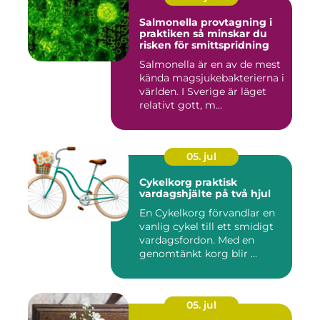
Salmonella provtagning i
praktiken så minskar du
risken för smittspridning
Salmonella är en av de mest
kända magsjukebakterierna i
världen. I Sverige är läget
relativt gott, m...
05. jul
Cykelkorg praktisk
vardagshjälte på två hjul
En Cykelkorg förvandlar en
vanlig cykel till ett smidigt
vardagsfordon. Med en
genomtänkt korg blir ...
05. jul