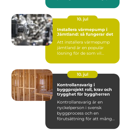
10. jul
Installera värmepump i
Jämtland: så fungerar det
Att installera värmepump
jämtland är en populär
lösning för de som vil...
10. jul
Kontrollansvarig i
byggprojekt roll, krav och
trygghet för byggherren
Kontrollansvarig är en
nyckelperson i svensk
byggprocess och en
förutsättning för att många
byggproj...