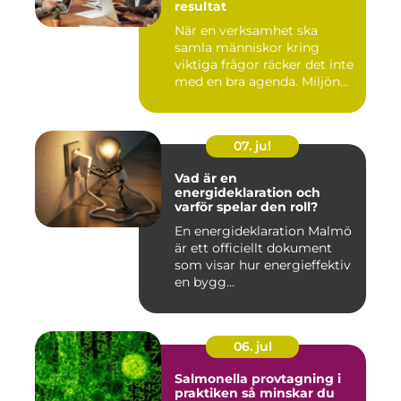
resultat
När en verksamhet ska
samla människor kring
viktiga frågor räcker det inte
med en bra agenda. Miljön...
07. jul
Vad är en
energideklaration och
varför spelar den roll?
En energideklaration Malmö
är ett officiellt dokument
som visar hur energieffektiv
en bygg...
06. jul
Salmonella provtagning i
praktiken så minskar du