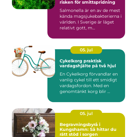
risken för smittspridning
Salmonella är en av de mest
kända magsjukebakterierna i
världen. I Sverige är läget
relativt gott, m...
05. jul
Cykelkorg praktisk
vardagshjälte på två hjul
En Cykelkorg förvandlar en
vanlig cykel till ett smidigt
vardagsfordon. Med en
genomtänkt korg blir ...
05. jul
Begravningsbyrå i
Kungshamn: Så hittar du
rätt stöd i sorgen