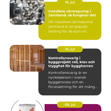
10. jul
Installera värmepump i
Jämtland: så fungerar det
Att installera värmepump
jämtland är en populär
lösning för de som vil...
10. jul
Kontrollansvarig i
byggprojekt roll, krav och
trygghet för byggherren
Kontrollansvarig är en
nyckelperson i svensk
byggprocess och en
förutsättning för att många
byggproj...
08. jul