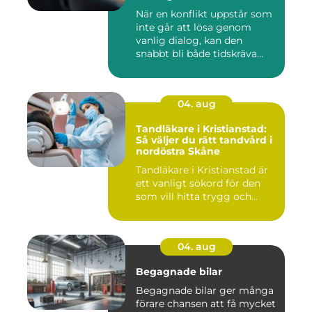
När en konflikt uppstår som
inte går att lösa genom
vanlig dialog, kan den
snabbt bli både tidskräva...
04. aug
Tandläkare i Kristianstad:
Så väljer du rätt tandvård i
nordöstra Skåne
Tandläkare i Kristianstad är
ett vanligt sökord för den
som vill hitta trygg och...
04. aug
Begagnade bilar
Begagnade bilar ger många
förare chansen att få mycket