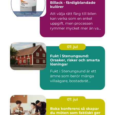
Billack - färdigblandade
kulörer
Att välja rätt färg till bilen
kan verka som en enkel
uppgift, men processen
rymmer mycket mer än va...
07. jul
Fukt i Stenungsund:
Orsaker, risker och smarta
lösningar
Fukt i Stenungsund är ett
ämne som berör många
villaägare, bostadsrät...
07. jul
Boka konferens så skapar
du möten som faktiskt ger