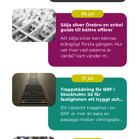
30. jul
Sälja silver Örebro en enkel
guide till bättre affärer
Att sälja silver kan kännas
krångligt första gången. Hur
vet man vad sakerna är
värda? Vart vänder m...
17. jul
Trappstädning för BRF i
Stockholm: Så får
fastigheten ett tryggt och
välskött trapphus
Ett välskött trapphus i en
BRF är mer än bara en
passage mellan våningspla...