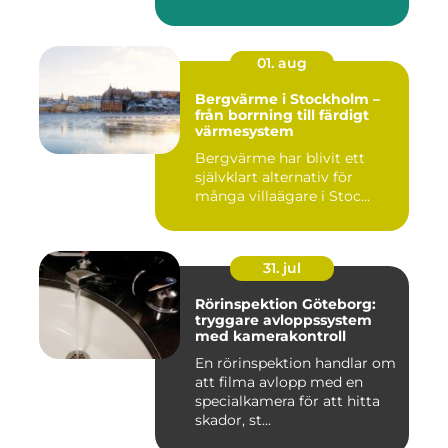
01. aug
Bergvärme i Stockholm –
från borrning till färdigt
värmesystem
Bergvärme har blivit ett
självklart alternativ för
många villaägare i Stoc...
31. jul
Rörinspektion Göteborg:
tryggare avloppssystem
med kamerakontroll
En rörinspektion handlar om
att filma avlopp med en
specialkamera för att hitta
skador, st...