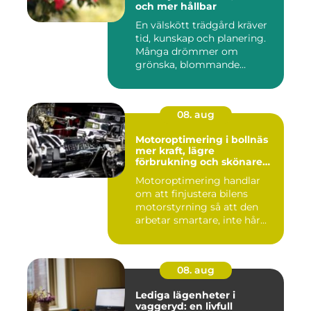
och mer hållbar
En välskött trädgård kräver
tid, kunskap och planering.
Många drömmer om
grönska, blommande
rabatter...
08. aug
Motoroptimering i bollnäs
mer kraft, lägre
förbrukning och skönare
körning
Motoroptimering handlar
om att finjustera bilens
motorstyrning så att den
arbetar smartare, inte hår...
08. aug
Lediga lägenheter i
vaggeryd: en livfull