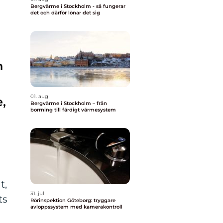
Bergvärme i Stockholm - så fungerar
det och därför lönar det sig
h
01. aug
,
Bergvärme i Stockholm – från
borrning till färdigt värmesystem
t,
31. jul
ts
Rörinspektion Göteborg: tryggare
avloppssystem med kamerakontroll