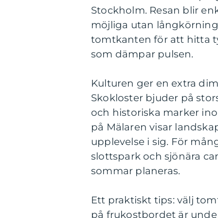
Stockholm. Resan blir enk
möjliga utan långkörning.
tomtkanten för att hitta t
som dämpar pulsen.
Kulturen ger en extra d
Skokloster bjuder på stor
och historiska marker in
på Mälaren visar landskape
upplevelse i sig. För mån
slottspark och sjönära c
sommar planeras.
Ett praktiskt tips: välj t
på frukostbordet är under