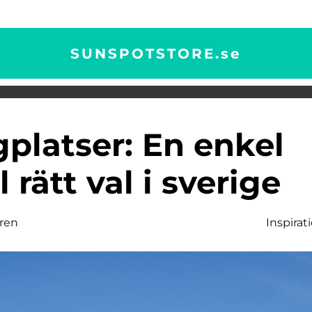
SUNSPOTSTORE.
se
l rätt val i sverige
gren
Inspirat