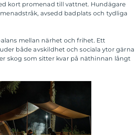
d kort promenad till vattnet. Hundägare
romenadstråk, avsedd badplats och tydliga
 balans mellan närhet och frihet. Ett
der både avskildhet och sociala ytor gärna
ler skog som sitter kvar på näthinnan långt