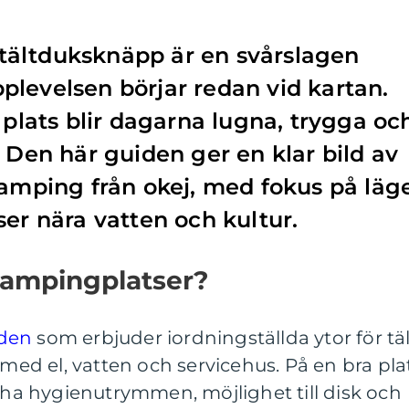
ältduksknäpp är en svårslagen
levelsen börjar redan vid kartan.
 plats blir dagarna lugna, trygga oc
. Den här guiden ger en klar bild av
camping från okej, med fokus på läge
ser nära vatten och kultur.
ampingplatser?
åden
som erbjuder iordningställda ytor för täl
 med el, vatten och servicehus. På en bra pla
scha hygienutrymmen, möjlighet till disk och