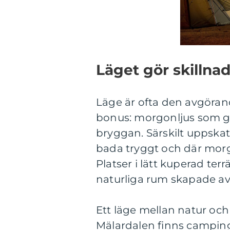
Läget gör skillna
Läge är ofta den avgöran
bonus: morgonljus som glit
bryggan. Särskilt uppska
bada tryggt och där mor
Platser i lätt kuperad 
naturliga rum skapade av
Ett läge mellan natur och
Mälardalen finns camping