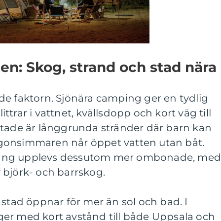
den: Skog, strand och stad nära
de faktorn. Sjönära camping ger en tydlig
trar i vattnet, kvällsdopp och kort väg till
ttade är långgrunda stränder där barn kan
gonsimmaren når öppet vatten utan båt.
terräng upplevs dessutom mer ombonade, me
 björk- och barrskog.
 stad öppnar för mer än sol och bad. I
er med kort avstånd till både Uppsala och