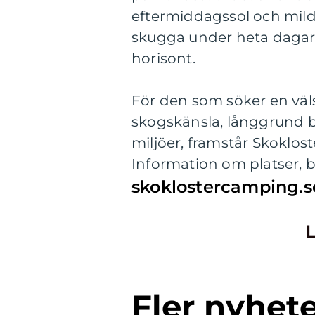
eftermiddagssol och mild 
skugga under heta dagar;
horisont.
För den som söker en väl
skogskänsla, långgrund ba
miljöer, framstår Skoklos
Information om platser, 
skoklostercamping.s
L
Fler nyhet