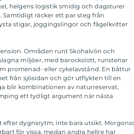
el, helgens logistik smidig och dagsturer
 Samtidigt räcker ett par steg från
ysta stigar, joggingslingor och fågelkvitter
imension. Områden runt Skohalvön och
slagna miljöer, med barockslott, runstenar
om promenad- eller cykelavstånd. En båttur
t från sjösidan och gör utflykten till en
ga blir kombinationen av naturreservat,
amping ett tydligt argument när nästa
omt efter dygnsrytm, inte bara utsikt. Morgons
bart för vissa, medan andra hellre har