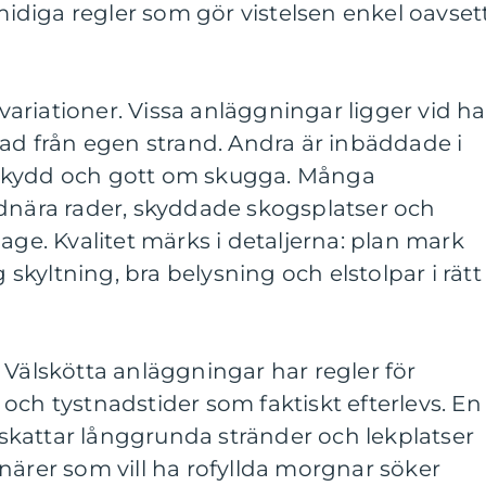
smidiga regler som gör vistelsen enkel oavset
riationer. Vissa anläggningar ligger vid h
bad från egen strand. Andra är inbäddade i
skydd och gott om skugga. Många
ndnära rader, skyddade skogsplatser och
age. Kvalitet märks i detaljerna: plan mark
g skyltning, bra belysning och elstolpar i rätt
 Välskötta anläggningar har regler för
och tystnadstider som faktiskt efterlevs. En
kattar långgrunda stränder och lekplatser
närer som vill ha rofyllda morgnar söker