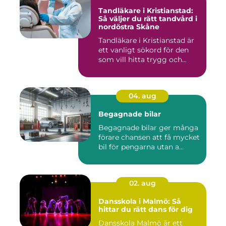
Tandläkare i Kristianstad:
Så väljer du rätt tandvård i
nordöstra Skåne
Tandläkare i Kristianstad är
ett vanligt sökord för den
som vill hitta trygg och...
04. aug
Begagnade bilar
Begagnade bilar ger många
förare chansen att få mycket
bil för pengarna utan a...
02. aug
Dansskola i Malmö: Så
hittar du rätt dans för dig
Dansskola Malmö är ett