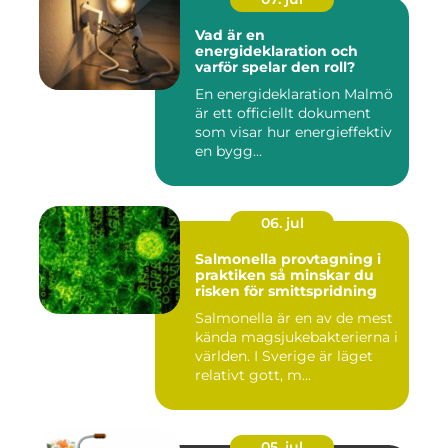
Vad är en
energideklaration och
varför spelar den roll?
En energideklaration Malmö
är ett officiellt dokument
som visar hur energieffektiv
en bygg...
06. jul
Salmonella provtagning i
praktiken så minskar du
risken för smittspridning
Salmonella är en av de mest
kända magsjukebakterierna i
världen. I Sverige är läget
relativt gott, m...
05. jul