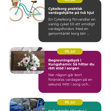
Cykelkorg praktisk
vardagshjälte på två hjul
En Cykelkorg förvandlar en
vanlig cykel till ett smidigt
vardagsfordon. Med en
genomtänkt korg blir ...
05. jul
Begravningsbyrå i
Kungshamn: Så hittar du
rätt stöd i sorgen
När någon går bort
förändras vardagen på en
sekund. Mitt i sorg och...
05. jul