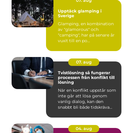
07. aug
Upptäck glamping i
Sverige
Glamping, en kombination
av "glamorous" och
"camping", har på senare år
vuxit till en po...
07. aug
Tvistlösning så fungerar
processen från konflikt till
lösning
När en konflikt uppstår som
inte går att lösa genom
vanlig dialog, kan den
snabbt bli både tidskräva...
04. aug