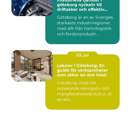
Industriella tjänster i
göteborg nyckeln till
driftsäker och effektiv
produktion
Göteborg är en av Sveriges
starkaste industriregioner,
med allt från hamnlogistik
och fordonsindustr...
03. jul
Lokaler i Göteborg: En
guide för verksamheter
som söker en stor lokal
Göteborg, med sitt
pulserande näringsliv och
mångfacetterade kultur, är
en attr...