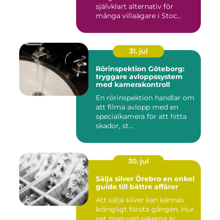
självklart alternativ för
många villaägare i Stoc...
31. jul
Rörinspektion Göteborg:
tryggare avloppssystem
med kamerakontroll
En rörinspektion handlar om
att filma avlopp med en
specialkamera för att hitta
skador, st...
30. jul
Sälja silver Örebro en enkel
guide till bättre affärer
Att sälja silver kan kännas
krångligt första gången. Hur
vet man vad sakerna är