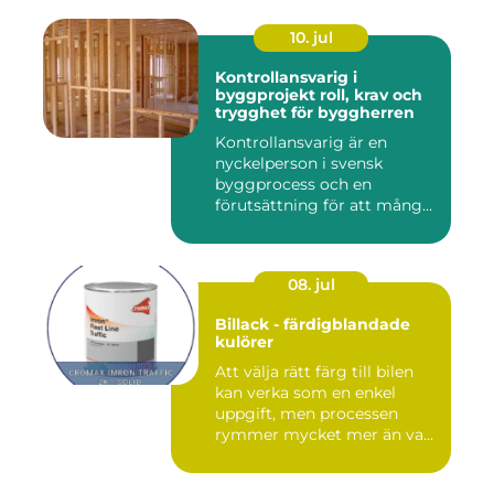
10. jul
Kontrollansvarig i
byggprojekt roll, krav och
trygghet för byggherren
Kontrollansvarig är en
nyckelperson i svensk
byggprocess och en
förutsättning för att många
byggproj...
08. jul
Billack - färdigblandade
kulörer
Att välja rätt färg till bilen
kan verka som en enkel
uppgift, men processen
rymmer mycket mer än va...