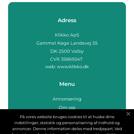
Adress
web:
www.klikko.dk
Menu
Annonsering
Om oss
Cookies
På vores website bruges cookies til at huske dine
indstillinger, statistik og personalisering af indhold og
Kontakta oss
annoncer. Denne information deles med tredjepart. Ved
Sitemap