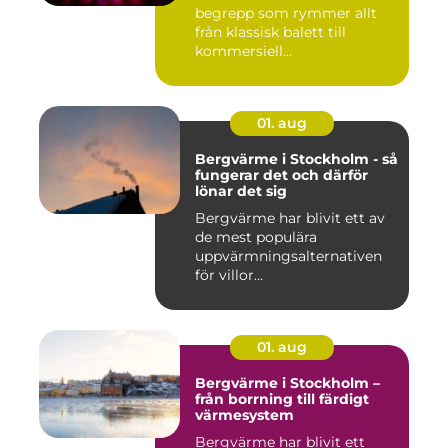
begrepp som rymmer allt
från klassisk balett till
kommersiell...
01. aug
Bergvärme i Stockholm - så
fungerar det och därför
lönar det sig
Bergvärme har blivit ett av
de mest populära
uppvärmningsalternativen
för villor...
01. aug
Bergvärme i Stockholm –
från borrning till färdigt
värmesystem
Bergvärme har blivit ett