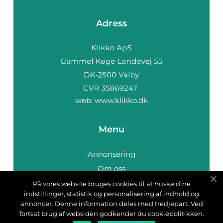
Adress
web:
www.klikko.dk
Menu
Annonsering
Om oss
Cookies
På vores website bruges cookies til at huske dine
indstillinger, statistik og personalisering af indhold og
Kontakta oss
annoncer. Denne information deles med tredjepart. Ved
Sitemap
fortsat brug af websiden godkender du cookiepolitikken.