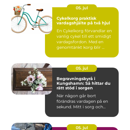
05. jul
Cykelkorg praktisk
vardagshjälte på två hjul
En Cykelkorg förvandlar en
vanlig cykel till ett smidigt
vardagsfordon. Med en
genomtänkt korg blir ...
05. jul
Begravningsbyrå i
Kungshamn: Så hittar du
rätt stöd i sorgen
När någon går bort
förändras vardagen på en
sekund. Mitt i sorg och...
05. jul