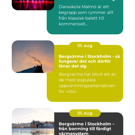
Dansskola Malmö är ett
begrepp som rymmer allt
från klassisk balett till
kommersiell...
01. aug
Bergvärme i Stockholm - så
fungerar det och därför
lönar det sig
Bergvärme har blivit ett av
de mest populära
uppvärmningsalternativen
för villor...
01. aug
Bergvärme i Stockholm –
från borrning till färdigt
värmesystem