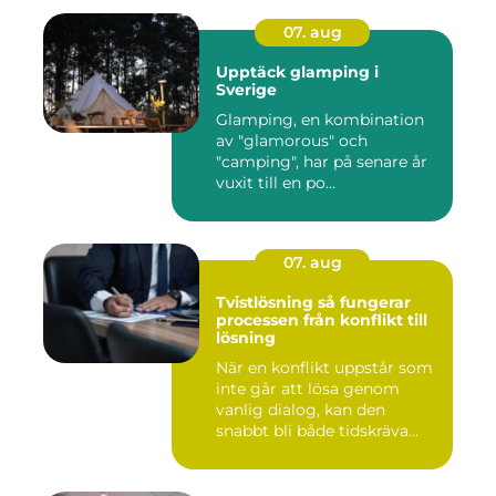
07. aug
Upptäck glamping i
Sverige
Glamping, en kombination
av "glamorous" och
"camping", har på senare år
vuxit till en po...
07. aug
Tvistlösning så fungerar
processen från konflikt till
lösning
När en konflikt uppstår som
inte går att lösa genom
vanlig dialog, kan den
snabbt bli både tidskräva...