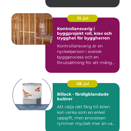
10. jul
Kontrollansvarig i
byggprojekt roll, krav och
trygghet för byggherren
Kontrollansvarig är en
nyckelperson i svensk
byggprocess och en
förutsättning för att många
byggproj...
08. jul
Billack - färdigblandade
kulörer
Att välja rätt färg till bilen
kan verka som en enkel
uppgift, men processen
rymmer mycket mer än va...