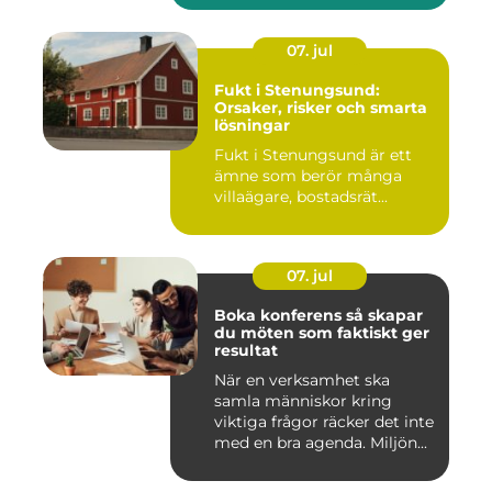
07. jul
Fukt i Stenungsund:
Orsaker, risker och smarta
lösningar
Fukt i Stenungsund är ett
ämne som berör många
villaägare, bostadsrät...
07. jul
Boka konferens så skapar
du möten som faktiskt ger
resultat
När en verksamhet ska
samla människor kring
viktiga frågor räcker det inte
med en bra agenda. Miljön...