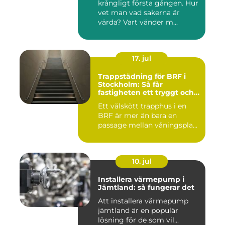
krångligt första gången. Hur
vet man vad sakerna är
värda? Vart vänder m...
17. jul
Trappstädning för BRF i
Stockholm: Så får
fastigheten ett tryggt och
välskött trapphus
Ett välskött trapphus i en
BRF är mer än bara en
passage mellan våningspla...
10. jul
Installera värmepump i
Jämtland: så fungerar det
Att installera värmepump
jämtland är en populär
lösning för de som vil...