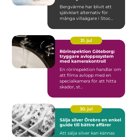
Bergvärme har blivit ett
självklart alternativ för
många villaägare i Stoc...
31. jul
Rörinspektion Göteborg:
tryggare avloppssystem
med kamerakontroll
En rörinspektion handlar om
att filma avlopp med en
specialkamera för att hitta
skador, st...
30. jul
Sälja silver Örebro en enkel
guide till bättre affärer
Att sälja silver kan kännas