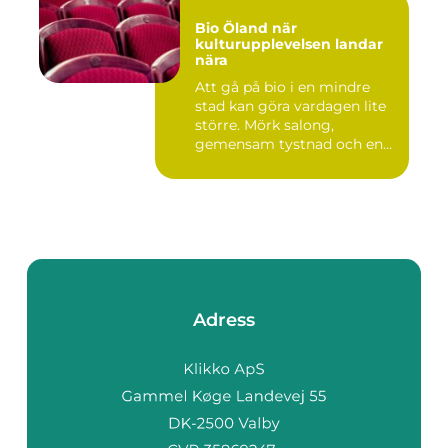
Bio Öland när
kulturupplevelsen landar
nära
Att gå på bio i en mindre
stad kan göra vardagen lite
större. Mörk salong,
gemensam tystnad och en
d...
Adress